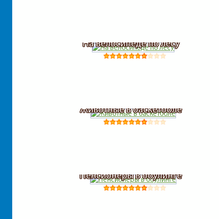
На велосипеде по лесу
Животные в баскетболе
Пенсионеры в боулинге