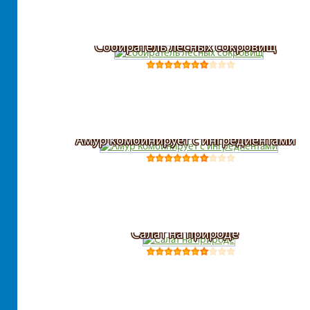
Собиратель лесных сокровищ
Амур комбинирует с ингредиентами
Салат на природе