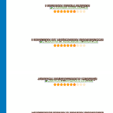
Полный пляж людей
Поцелуй от красивой принцессы
Запуск воздушного сердца
Внедорожники в дикой природе