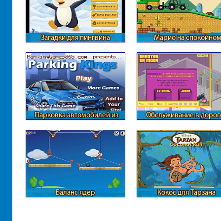
Загадки для пингвина
Марио на спокойно
тракторе
Парковка автомобилей из
Обслуживание в доро
ГТА
итальянском бутике
Баланс ядер
Кокос для Тарзана