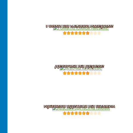
Гонки по Южной Америке
Девочка на дереве
Красиво одеться на пикник