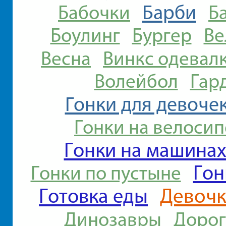
Барби
Бабочки
Б
Боулинг
Бургер
Ве
Весна
Винкс одевал
Волейбол
Гар
Гонки для девоче
Гонки на велосип
Гонки на машина
Гон
Гонки по пустыне
Готовка еды
Девоч
Динозавры
Доро