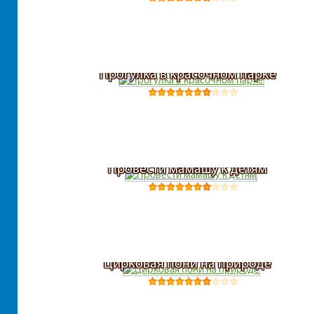
Прогулка в красочном парке
Провести мамашу к детям
Цирковая пони на природе