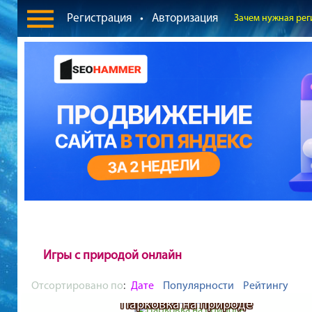
Регистрация
•
Авторизация
Зачем нужная рег
Игры с природой онлайн
Отсортировано по
:
Дате
Популярности
Рейтингу
Парковка на природе