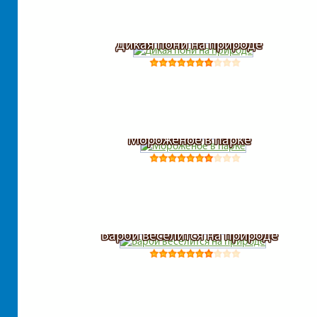
Дикая пони на природе
Мороженое в парке
Барби веселится на природе