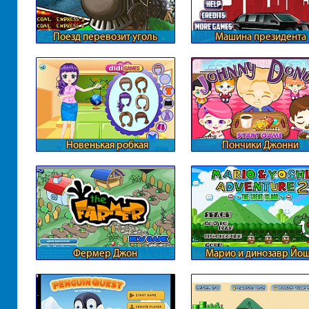
Поезд перевозит уголь
Машина президента
Новенькая робкая
Пончики Джонни
учительница
Фермер Джон
Марио и динозавр Йо