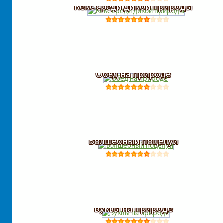
Кекс среди дикой природы
Обед на природе
Волшебный поцелуй
Буквы на природе