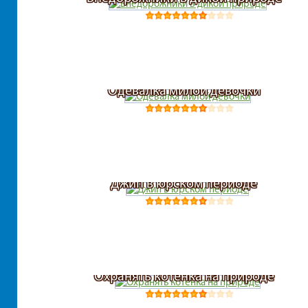
Одевалка милой девочки
Джип в юрском периоде
Охранять котенка на природе