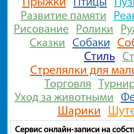
Прыжки
Птицы
Пуз
Реа
Развитие памяти
Рисование
Ролики
Ру
Со
Собаки
Сказки
Стиль
Ст
Стрелялки для мал
Торговля
Турни
Ф
Уход за животными
Шут
Шарики
Сервис онлайн-записи на собст