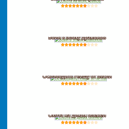
Воин в эпоху драконов
Освободить гейшу от петли
Охота на диких оленей