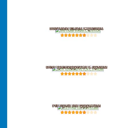
Меткий ежик стрелок
Бен тренируется с луком
Из лука по фруктам