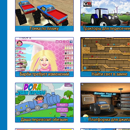
Гонка по пляжу
Тракторы для пересече
местности
Барби требует изменений
Найти свет в замке
Даша перевозит обезьян
Платформа для джип