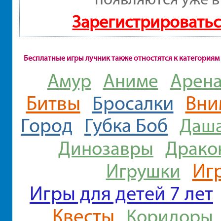
Зарегистрироватьс
Бесплатные игры лучник также отностятся к категориям
Амур
Аниме
Арен
Битвы
Вни
Бросалки
Город
Губка Боб
Даша
Динозавры
Драко
Игр
Игрушки
Игры для детей 7 лет
Квесты
Коридоры