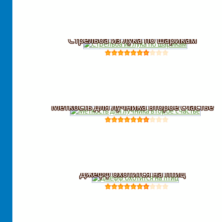
Стрельба из лука по шарикам
Меткость для лучника второе счастье
Джефф охотится на птиц