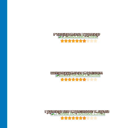
Рыцарский турнир
Шервудский стрелок
Турнир по стрельбе с лука