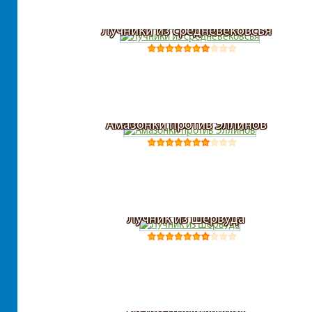
Лучники из средневековсья
Амазонки против Эллинов
Лучник из Шервуда