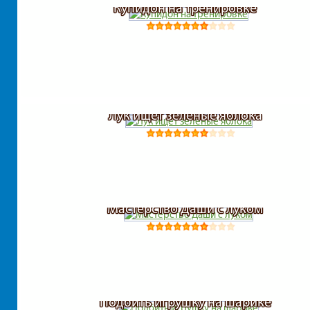
Купидон на тренировке
Лук ищет зеленые яблока
Мастерство Даши с луком
Подбить игрушку на шарике