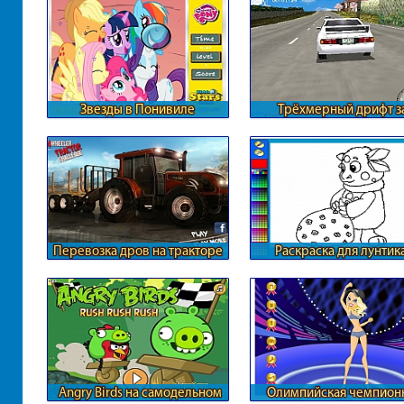
Звезды в Понивиле
Трёхмерный дрифт з
городом
Перевозка дров на тракторе
Раскраска для лунтик
Angry Birds на самодельном
Олимпийская чемпион