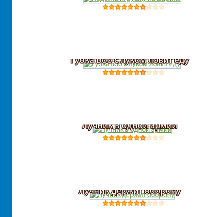
Губка Боб с луком ловит еду
Лучник в одной армии
Лучник держит оборону