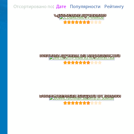
Отсортировано по
:
Дате
Популярности
Рейтингу
Сражение лучников
Меткий лучник из королевства
Воинственная защита от зомби