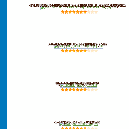
Фантастическая оборона в коридорах
Медведи по коридорах
Бункер будущего
Оборона от лодок