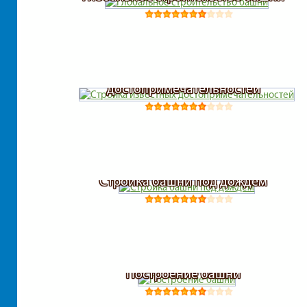
Стройка известных
достопримечательностей
Стройка башни под дождем
Построение башни