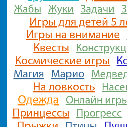
Жабы
Жуки
Задачи
Игры для детей 5 л
Игры на внимание
Квесты
Конструк
Космические игры
К
Магия
Марио
Медве
На ловкость
Насе
Одежда
Онлайн игр
Принцессы
Прогресс
Прыжки
Пуш
Птицы