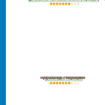
Красавица Рапунцель