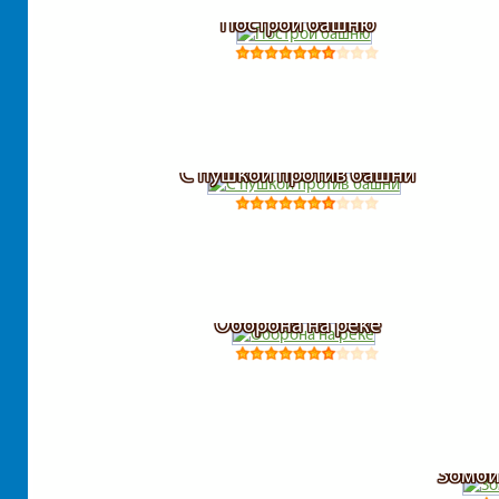
Построй башню
С пушкой против башни
Оборона на реке
Зомби