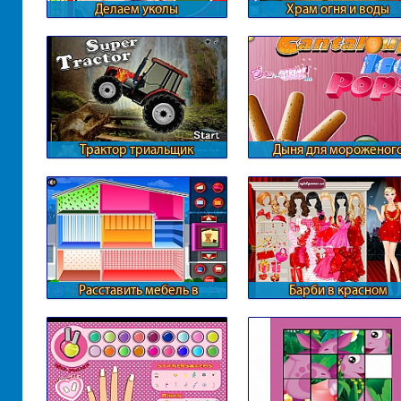
Делаем уколы
Храм огня и воды
Трактор триальщик
Дыня для мороженог
Расставить мебель в
Барби в красном
кукольном доме