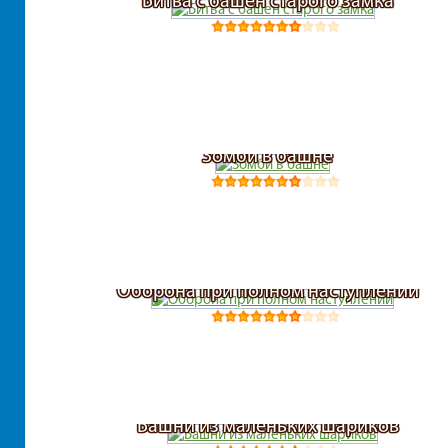
Битва с башен старого замка
Зомби в башне
Оборона при полном наступлении
Башни из маленьких шариков