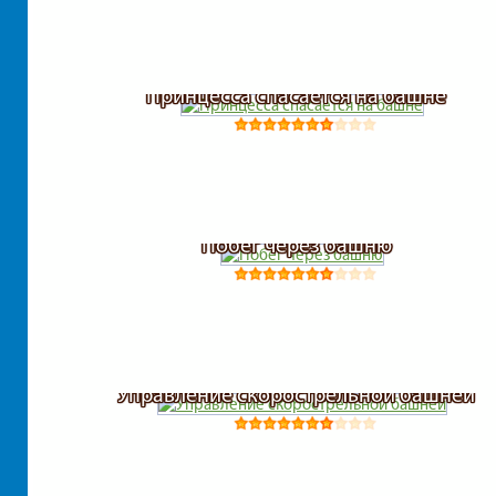
Принцесса спасается на башне
Побег через башню
Управление скорострельной башней