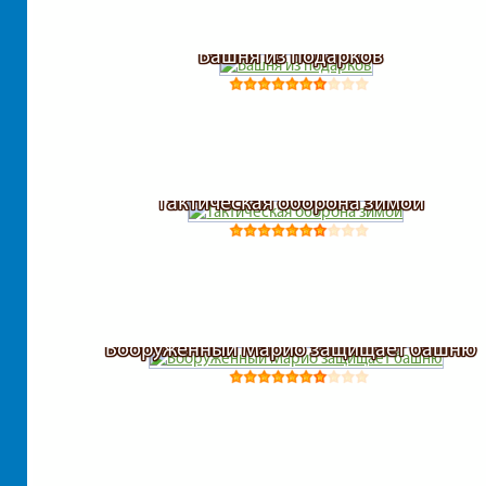
Башня из подарков
Тактическая оборона зимой
Вооруженный Марио защищает башню