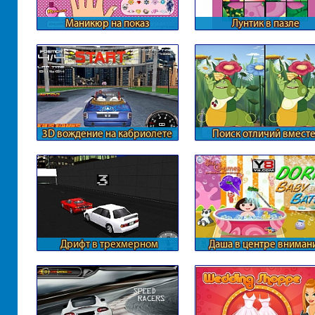
Маникюр на показ
Лунтик в пазле
3D вождение на кабриолете
Поиск отличий вместе
Лунтиком
Дрифт в трехмерном
Даша в центре вниман
формате