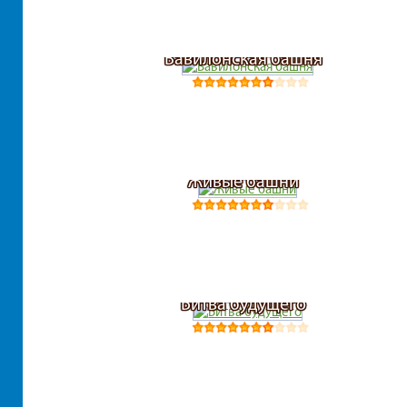
Вавилонская башня
Живые башни
Битва будущего