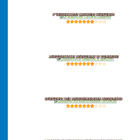
Развитие своей башни
Защитить башню в школе
Башни из маленьких блоков