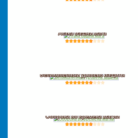
Атака башни мага
Великолепный уровень защиты
Оборона во времена магии