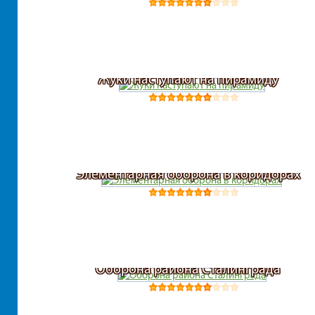
Жуки наступают на пирамиду
Элементарная оборона в коридорах
Оборона района Сталинграда