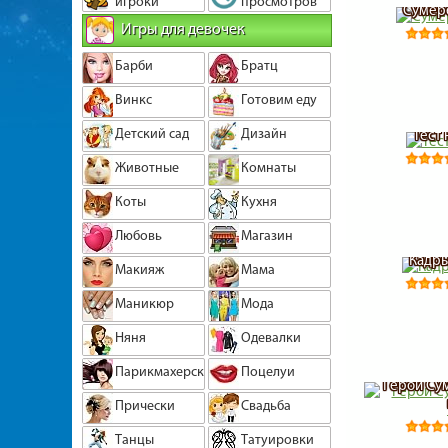
игроки
просмотров
Сумер
Игры для девочек
Барби
Братц
Винкс
Готовим еду
Детский сад
Дизайн
Тест
Животные
Комнаты
Коты
Кухня
Любовь
Магазин
Кадры
Макияж
Мама
Маникюр
Мода
Няня
Одевалки
Парикмахерская
Поцелуи
Герои Су
Прически
Свадьба
Танцы
Татуировки