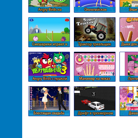
Angry Birds на
Олимпийская
Злые
самодельном
чемпионка
дер
автомобиле
авто
Смешарики играют в
Трактор триальщик
Дыня для
волейбол
Angry Birds с пушкой
Маникюр на показ
Лунти
против котов и свиней
Блестящая свадьба
Дрифт в трехмерном
Даша
формате
вни