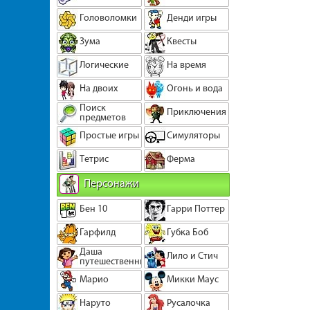
Головоломки
Денди игры
Зума
Квесты
Логические
На время
На двоих
Огонь и вода
Поиск
Приключения
предметов
Простые игры
Симуляторы
Тетрис
Ферма
Персонажи
Бен 10
Гарри Поттер
Гарфилд
Губка Боб
Даша
Лило и Стич
путешественница
Марио
Микки Маус
Наруто
Русалочка