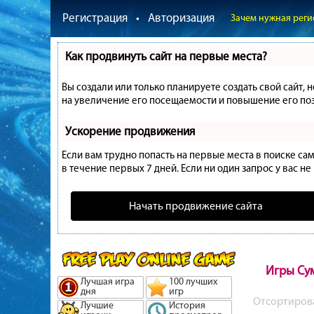
Регистрация
•
Авторизация
Зачем нужная реги
Как продвинуть сайт на первые места?
Вы создали или только планируете создать свой сайт, 
на увеличение его посещаемости и повышение его поз
Ускорение продвижения
Если вам трудно попасть на первые места в поиске с
в течение первых 7 дней. Если ни один запрос у вас не
Начать продвижение сайта
Игры Cу
Лучшая игра
100 лучших
дня
игр
Отсортиров
Лучшие
История