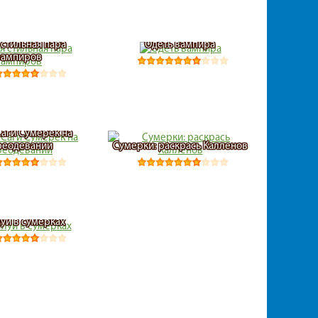
 стильная пара
Одеть вампира
вампиров
Саги Сумерек на
реодевании
Сумерки: раскрась Калленов
уи в сумерках