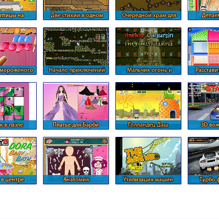
 птицы на
Две стихии в одном
Очередной храм для
Делае
евянных
месте
огня и воды
мобилях
 мороженого
Начало приключений
Мальчик огонь и
Расстави
огня и воды
девочка вода
куколь
к в пазле
Платье для Барби
Голландец Даш
3D вож
кабр
 в центре
Анатомия
Утилизация машин
Турбо 
мания
ко