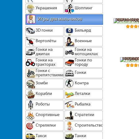
Украшения
Шоппинг
Игры для мальчиков
Искать сер
3D гонки
Бильярд
Вертолёты
Военные
Гонки на
Гонки на
джипах
мотоциклах
Поцелуи
Гонки на
Гонки по
тракторах
городу
Гонки с
Гонки
препятствиями
Зомби
Контра
Корабли
Леталки
Роботы
Рыбалка
Спортивные
Стратегии
Стрелялки
Строительство
Такси
Танки