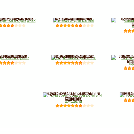
дечка в сумерках
Макияж для Бэллы
Самая
 в новолуние
Парочка в сумерках
Герои 
пе
Сумерки: свадьба Беллы и
Поцел
Эдварда