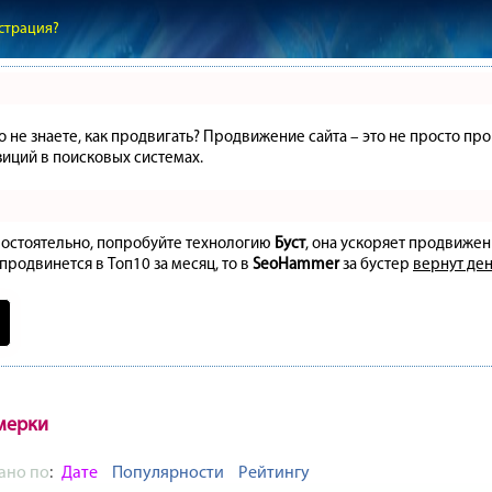
страция?
но не знаете, как продвигать? Продвижение сайта – это не просто 
иций в поисковых системах.
амостоятельно, попробуйте технологию
Буст
, она ускоряет продвижен
 продвинется в Топ10 за месяц, то в
SeoHammer
за бустер
вернут ден
мерки
ано по
:
Дате
Популярности
Рейтингу