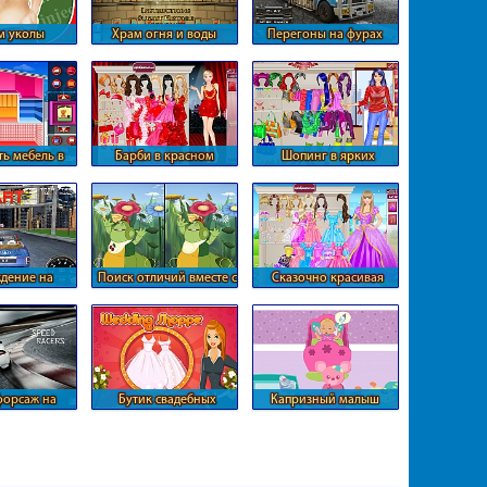
м уколы
Храм огня и воды
Перегоны на фурах
ть мебель в
Барби в красном
Шопинг в ярких
ном доме
цветах
дение на
Поиск отличий вместе с
Сказочно красивая
иолете
Лунтиком
Барби
форсаж на
Бутик свадебных
Капризный малыш
льце
платьев