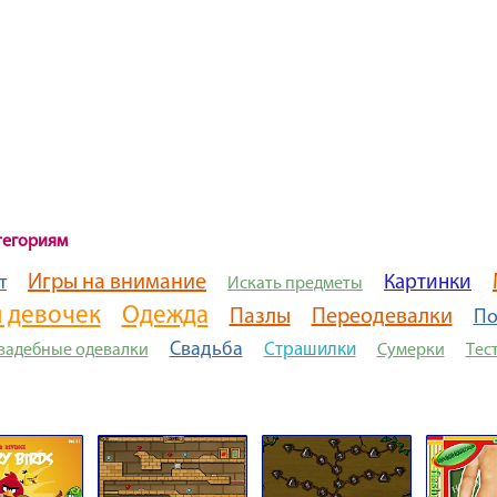
тегориям
Игры на внимание
Картинки
т
Искать предметы
 девочек
Одежда
Пазлы
Переодевалки
По
Свадьба
Страшилки
вадебные одевалки
Сумерки
Тес