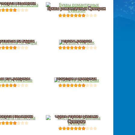
Роберта Паттисона
Буквы романтичных Сумерок
разбиты на кадры
Герой Сумерок
ы из Сумерков
Поцелуй в сумерках
оберта Паттисона
Одеть героев фильма
Сумерки