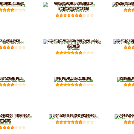
ечный актер
Оборотень стильно
Сумерки 
переодевается
 на сумерки
Сумеречный поцелуй под
Сумерки 
луной
 с Сумерок
Героиня сумерок
Момент
мерков в новом
Фрагменты из сумерок
Одеть Р
цвете