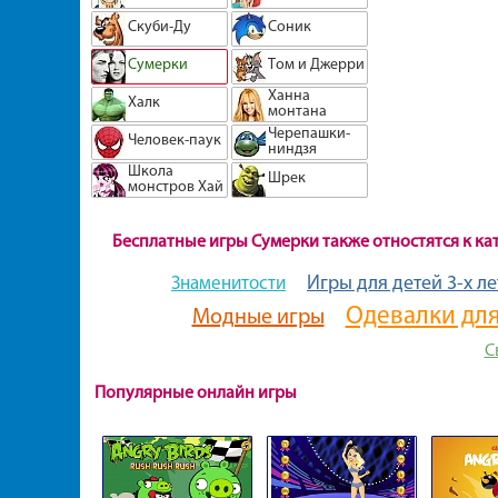
Скуби-Ду
Соник
Сумерки
Том и Джерри
Ханна
Халк
монтана
Черепашки-
Человек-паук
ниндзя
Школа
Шрек
монстров Хай
Бесплатные игры Cумерки также отностятся к ка
Игры для детей 3-х ле
Знаменитости
Одевалки для
Модные игры
С
Популярные онлайн игры