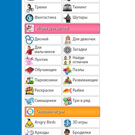
Трюки
Тюнинг
Фантастика
Шутеры
Игры для детей
Дисней
Для девочек
Для
Загадки
мальчиков
Найди
Лунтик
отличия
Обучающие
Пазлы
Паровозики
Развивающие
Раскраски
Рыбки
Смешарики
Три в ряд
Онлайн игры
Angry Birds
3D игры
Аркады
Бродилки