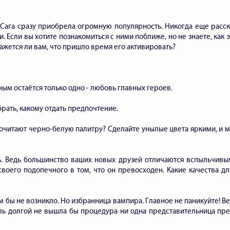
Сага сразу приобрела огромную популярность. Никогда еще расск
Если вы хотите познакомиться с ними поближе, но не знаете, как эт
ажется ли вам, что пришло время его активировать?
ым остаётся только одно - любовь главных героев.
рать, какому отдать предпочтение.
почитают черно-белую палитру? Сделайте унылые цвета яркими, и м
ть. Ведь большинство ваших новых друзей отличаются вспыльчивы
своего подопечного в том, что он превосходен. Какие качества д
м бы не возникло. Но избранница вампира. Главное не паникуйте! В
ль долгой не вышла бы процедура ни одна представительница прек