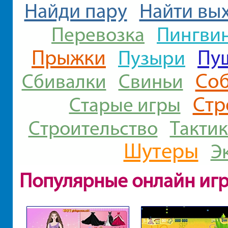
Найди пару
Найти вы
Пингви
Перевозка
Прыжки
Пу
Пузыри
Со
Сбивалки
Свиньи
Стр
Старые игры
Строительство
Тактик
Шутеры
Э
Популярные онлайн иг