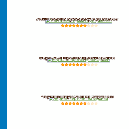
Уничтожить вражескую дивизию
Вертолет против целой армии
Черный вертолет на задании