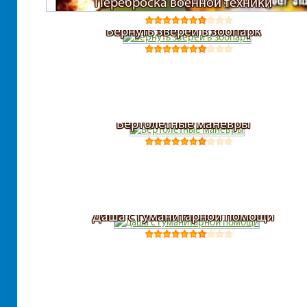
Переброска военной техники
Вернуть зверей в зоопарк
Вертолетные маневры
Даша с гуманитарной помощи