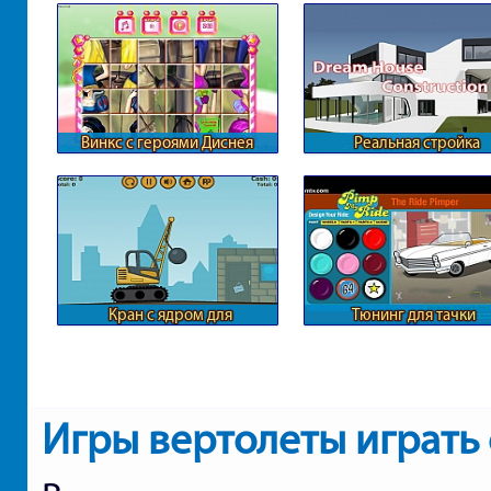
Винкс с героями Диснея
Реальная стройка
загородного дома
Кран с ядром для
Тюнинг для тачки
разрушения города
Игры вертолеты играть