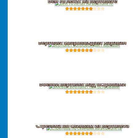
Бен 10 летит на вертолете
Вертолет сопровождает караван
Боевой вертолёт над островами
Стрельба по свиньям из вертолета