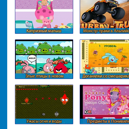
Капризный малыш
Монстр-траки в Альпий
горах
Злые птицы в новом
Доганялки со смешарик
формате
Ужасы огня и воды
Предметы в Понивил