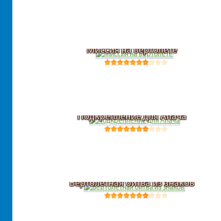
Миссия на вертолете
Подкрепление для Апача
Вертолетная битва из знаков