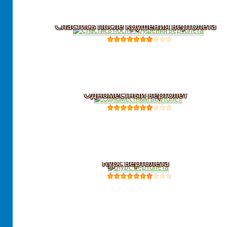
Спастись после крушения вертолета
Одноместный вертолет
Курс вертолета