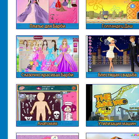
Платье для Барби
Голландец Даш
Сказочно красивая Барби
Блестящая свадьба
Анатомия
Утилизация машин