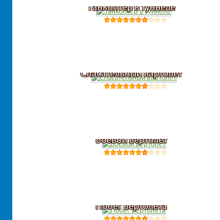
Танкоптер в туннеле
Спасательный вартолет
Боевой вертолет
Побег вертолета