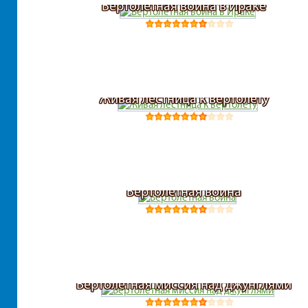
Вертолетная война в Ираке
Живая лестница к вертолету
Вертолетная война
Вертолетная миссия над джунглями