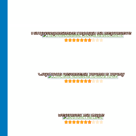
Патрулирование города на вертолете
Спустить человека точно в точку
Вертолет на сыре