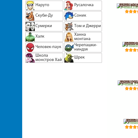
Даша по 
Наруто
Русалочка
Скуби-Ду
Соник
Сумерки
Том и Джерри
Ханна
Халк
монтана
Даша о
Черепашки-
Человек-паук
ниндзя
Школа
Шрек
монстров Хай
Даша учи
Даша 