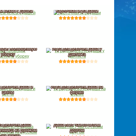
м кексы с Дашей
Карточная игра Даши
одит полноценную
Игра для девочек Даша у
уборку
дантиста
я девочек Даша и
Игра для девочек Даша на
цветы
ферме
ля девочек даша
Даша пьет чай со своим
енница на русском
другом
ыке играть