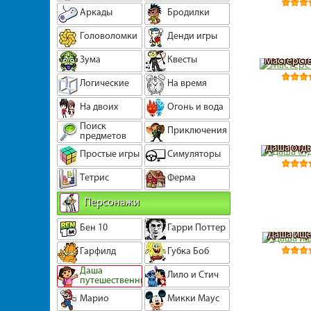
Аркады
Бродилки
Головоломки
Денди игры
Зума
Квесты
Мастерств
Логические
На время
На двоих
Огонь и вода
Поиск
Приключения
предметов
Даша отд
Простые игры
Симуляторы
Тетрис
Ферма
Персонажи
Бен 10
Гарри Поттер
Даша ище
Гарфилд
Губка Боб
Даша
Лило и Стич
путешественница
Марио
Микки Маус