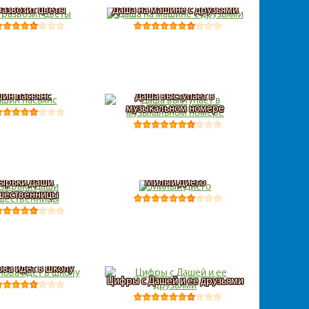
развозит цветы
Даша на машине с друзьями
ин пасьянс
Даша выступает в
музыкальном номере
ырьки Даши
Милый Диего
шественницы
ова идет в школу
Цифры с Дашей и ее друзьями