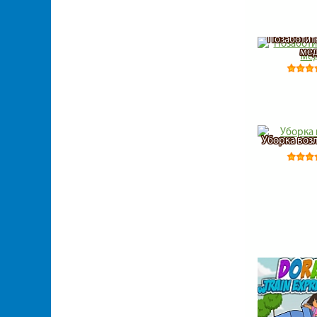
Позаботит
ме
Уборка воз