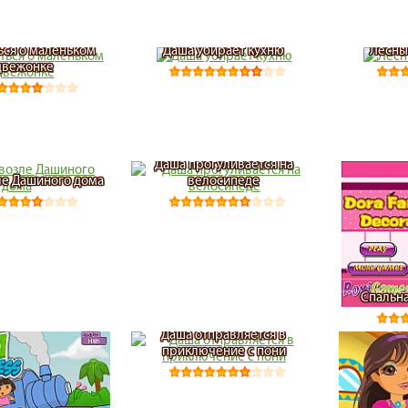
ься о маленьком
Даша убирает кухню
Лесны
двежонке
Даша прогуливается на
ле Дашиного дома
велосипеде
Спальн
Даша отправляется в
приключение с пони