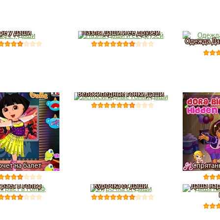
афе у Даши
Пазлы Даши и ее друзей
Одежда Да
Велосипедные гонки Даши
очет на балет
Спрятан
грает в гольф
Курочка от Даши
Даша на