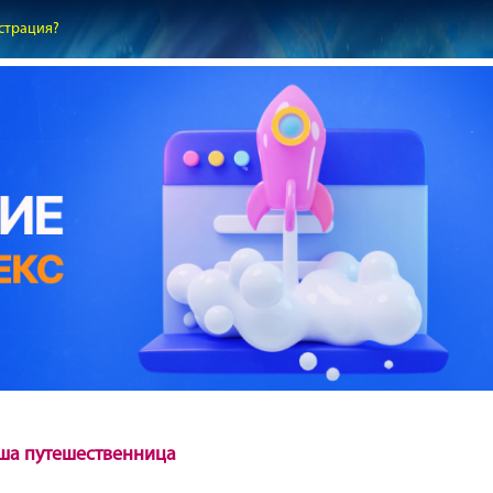
страция?
ша путешественница