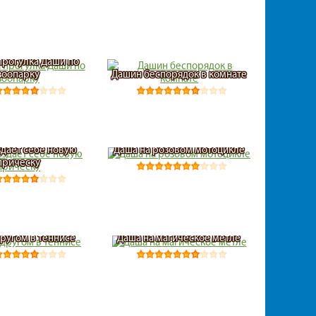
прогулка Даши по
зоопарку
Дашин беспорядок в комнате
здает себе новую
Даша на розовом мотоцикле
прическу
другом в теннисе
Даша на магическое метле