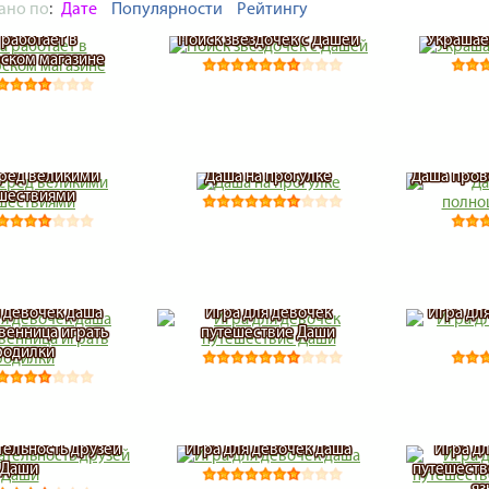
ано по
:
Дате
Популярности
Рейтингу
 работает в
Поиск звездочек с Дашей
Украшае
ском магазине
ред великими
Даша на прогулке
Даша пров
шествиями
 девочек даша
Игра для девочек
Игра дл
венница играть
путешествие Даши
родилки
ельность друзей
Игра для девочек даша
Игра д
Даши
путешеств
яз