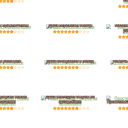
т приключения
Даша перевозит овощи
Малень
ра
в роли феи
Даша собирается в поход
Помочь 
дбирает новые
Даша исследует остров на
рашения
автомобиле
Простеньк