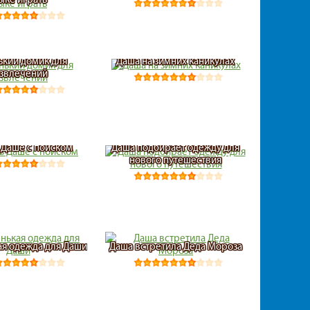
кий домик для
Даша на зимних каникулах
звлечений
Даше с поиском
Даша подбирает одежду для
нового путешествия
ая одежда для Даши
Даша встретила Деда Мороза