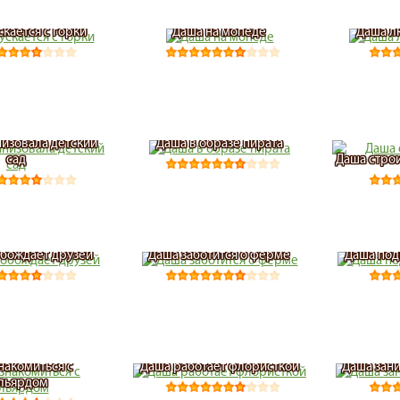
скается с горки
Даша на мопеде
Даша л
изовала детский
Даша в образе пирата
сад
Даша стро
бождает друзей
Даша заботится о ферме
Даша под
накомиться с
Даша работает флористкой
Даша зан
льярдом