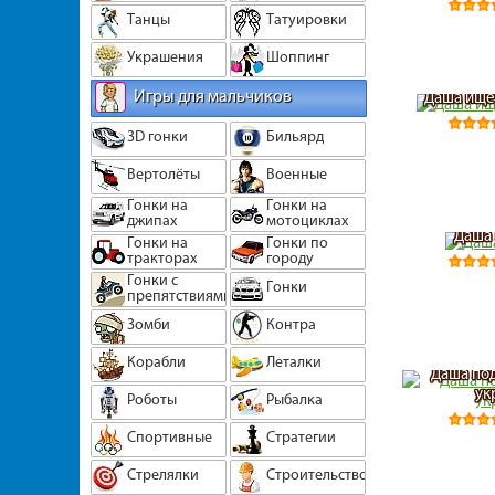
Танцы
Татуировки
Украшения
Шоппинг
Игры для мальчиков
Даша ище
3D гонки
Бильярд
Вертолёты
Военные
Гонки на
Гонки на
джипах
мотоциклах
Даша 
Гонки на
Гонки по
тракторах
городу
Гонки с
Гонки
препятствиями
Зомби
Контра
Корабли
Леталки
Даша по
ук
Роботы
Рыбалка
Спортивные
Стратегии
Стрелялки
Строительство