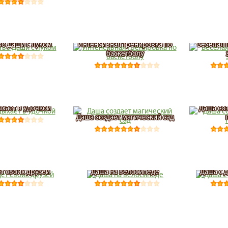
о Даши с луком
Интенсивная тренировка по
Веселая 
баскетболу
ыхает в удочкой
Даша со
Даша создает магический сад
т своих друзей
Даша на велосипеде
Даша с 