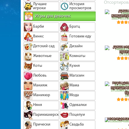
Отсортиров
Лучшие
История
игроки
просмотров
Даша
Игры для девочек
кондитер
Барби
Братц
Винкс
Готовим еду
Детский сад
Дизайн
Даша пе
путе
Животные
Комнаты
Коты
Кухня
Любовь
Магазин
Игра для
Макияж
Мама
путешест
б
Маникюр
Мода
Няня
Одевалки
Парикмахерская
Поцелуи
Последоват
Прически
Свадьба