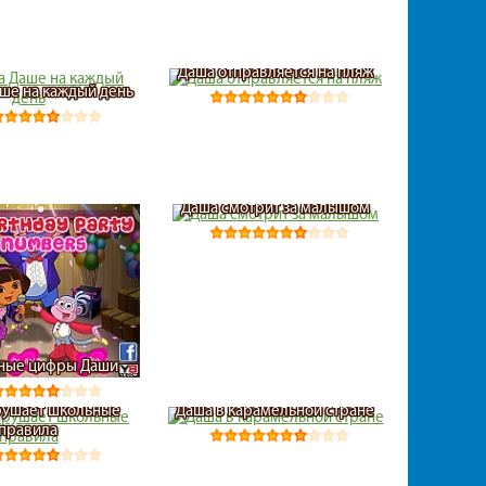
Даша отправляется на пляж
ше на каждый день
Даша смотрит за малышом
ные цифры Даши
рушает школьные
Даша в карамельной стране
правила