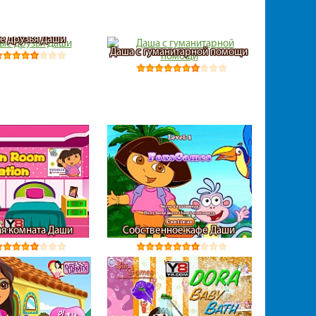
е друзья Даши
Даша с гуманитарной помощи
ая комната Даши
Собственное кафе Даши