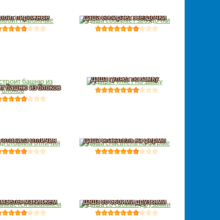
юбит пирожные
Даша собирает звездочки
Даша гуляет по замку
ит башню из блоков
готовила отличия
Даша спасатель на ферме
имается макияжем
Даша со своими друзьями