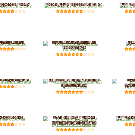
дороге в школу
Вести Дашу через лабиринт
Даша 
дела платье
Путешествие Даши на
Даш
велосипеде
тся кулинарии
Даша ищет предметы для
Пуз
путешествия
путе
как бабочка
Отличия на Дашином
Даша сн
путешествии в сафари