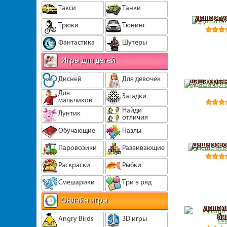
Такси
Танки
Даша спу
Трюки
Тюнинг
Фантастика
Шутеры
Игры для детей
Дисней
Для девочек
Даша орган
Для
Загадки
мальчиков
Найди
Лунтик
отличия
Обучающие
Пазлы
Даша осво
Паровозики
Развивающие
Раскраски
Рыбки
Смешарики
Три в ряд
Онлайн игры
Даша з
би
Angry Birds
3D игры