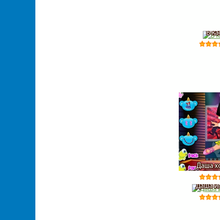
В к
Даша х
Даша и