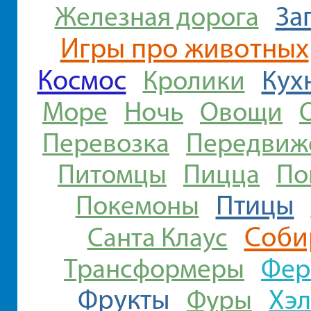
За
Железная дорога
Игры про животных
Космос
Кух
Кролики
Море
Ночь
Овощи
Перевозка
Передвиж
Питомцы
Пицца
По
Птицы
Покемоны
Соби
Санта Клаус
Фер
Трансформеры
Фрукты
Хэ
Фуры