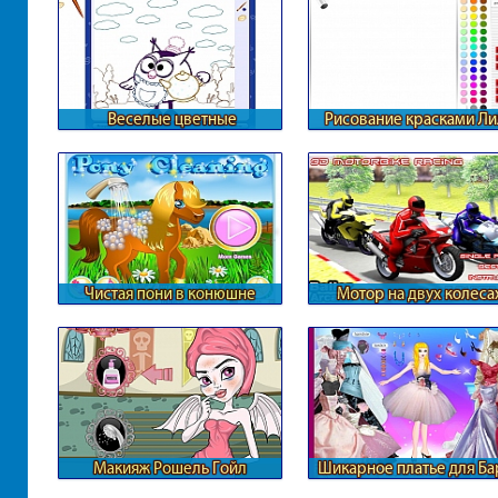
Веселые цветные
Рисование красками Л
смешарики
Чистая пони в конюшне
Мотор на двух колеса
Макияж Рошель Гойл
Шикарное платье для Ба