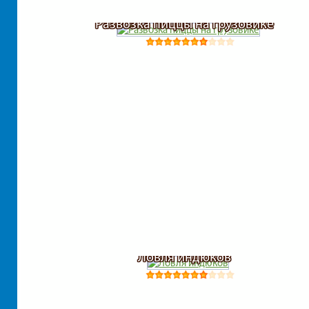
Развозка пиццы на грузовике
Ловля индюков