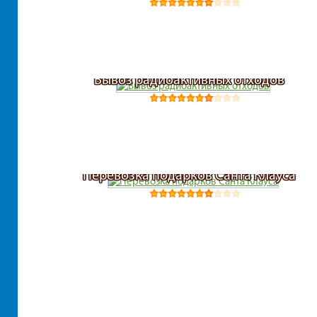
Вывоз радиоактивных отходов
Перевозка подарков Санта Клауса