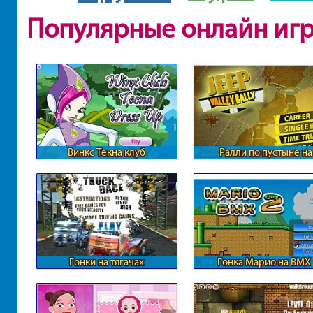
Популярные онлайн иг
Винкс Текна клуб
Ралли по пустыне на
внедорожниках
Гонки на тягачах
Гонка Марио на BMX