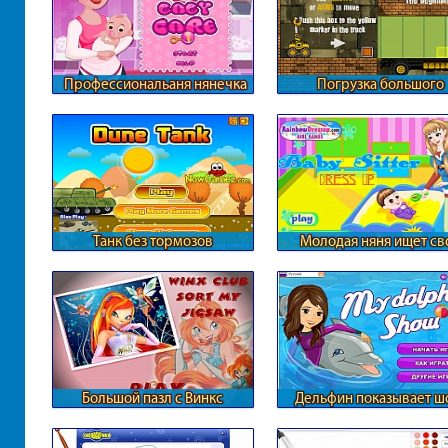
Профессиональаня нянечка
Погрузка большого
для ребенка
грузовика
Танк без тормозов
Молодая няня ищет св
стиль
Большой пазл с Винкс
Дельфин показывает ш