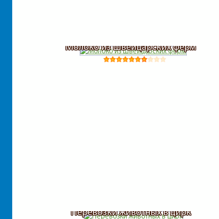
Молоко из Швейцарских ферм
Перевозки животных в цирк