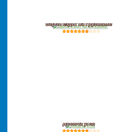
Барби ездит на грузовике
Добыча угля