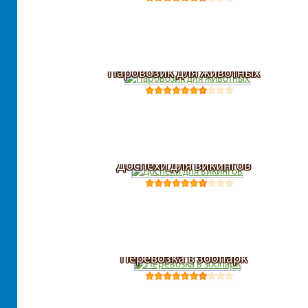
Паровозик для животных
Доспехи для викингов
Перевозка в зоопарк