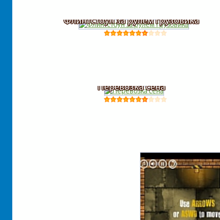
Флинтстоун за рулем грузовика
Перевозка сена