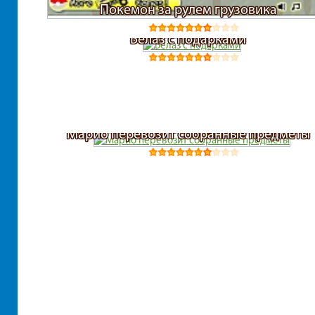
Покемон за рулем грузовика
Белаз с подарками
Марио перевозит собранные предметы