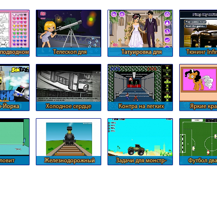
 подводном
Телескоп для
Татуировка для
Тюнинг Infin
е
блондинки
невесты
ю-Йорка
Холодное сердце
Контра на легких
Яркие кра
условиях
одной п
ловит
Железнодорожный
Задачи для монстр-
Футбол два
пника
путь
трака