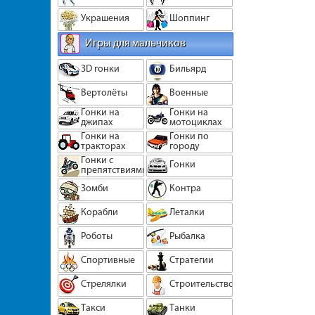
Украшения
Шоппинг
Игры для мальчиков
3D гонки
Бильярд
Вертолёты
Военные
Гонки на
Гонки на
джипах
мотоциклах
Гонки на
Гонки по
тракторах
городу
Гонки с
Гонки
препятствиями
Зомби
Контра
Корабли
Леталки
Роботы
Рыбалка
Спортивные
Стратегии
Стрелялки
Строительство
Такси
Танки