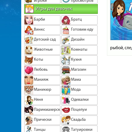
игроки
просмотров
Игры для девочек
Барби
Братц
Винкс
Готовим еду
Детский сад
Дизайн
рыбой, сле
Животные
Комнаты
Коты
Кухня
Любовь
Магазин
Макияж
Мама
Маникюр
Мода
Няня
Одевалки
Парикмахерская
Поцелуи
Прически
Свадьба
Танцы
Татуировки