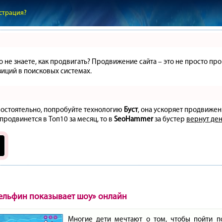
страция?
но не знаете, как продвигать? Продвижение сайта – это не просто 
иций в поисковых системах.
амостоятельно, попробуйте технологию
Буст
, она ускоряет продвижен
 продвинется в Топ10 за месяц, то в
SeoHammer
за бустер
вернут ден
ельфин показывает шоу» онлайн
Многие дети мечтают о том, чтобы пойти п