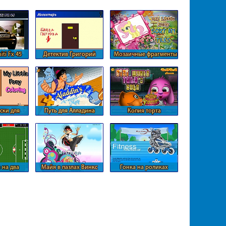
iti Fx 45
Детектив Григорий
Мозаичные фрагменты
из Понивиля
ски для
Путь для Алладина
Копия торта
они
 на два
Майя в пазлах Винкс
Гонка на роликах