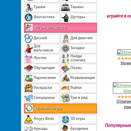
Трюки
Тюнинг
играйте в 
Фантастика
Шутеры
Игры для детей
Дисней
Для девочек
Для
Загадки
мальчиков
Найди
Лунтик
отличия
Ночн
Обучающие
Пазлы
Паровозики
Развивающие
Раскраски
Рыбки
Смешарики
Три в ряд
Отлично
тре
Онлайн игры
Angry Birds
3D игры
Популярные
Аркады
Бродилки