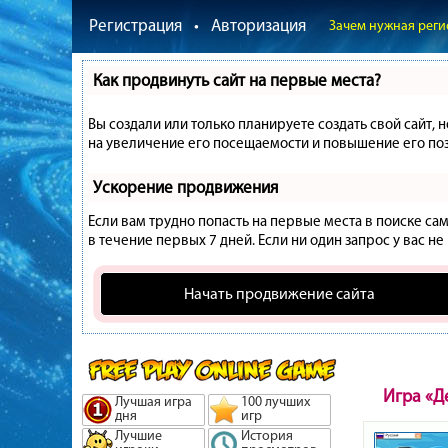
Регистрация
•
Авторизация
Зачем нужная реги
Как продвинуть сайт на первые места?
Вы создали или только планируете создать свой сайт, 
на увеличение его посещаемости и повышение его поз
Ускорение продвижения
Если вам трудно попасть на первые места в поиске с
в течение первых 7 дней. Если ни один запрос у вас не
Начать продвижение сайта
Игра «Д
Лучшая игра
100 лучших
дня
игр
Лучшие
История