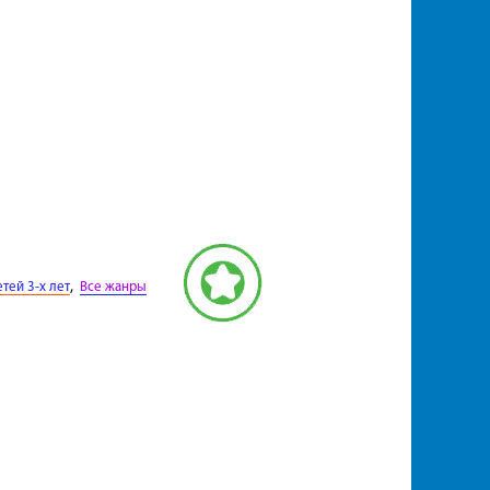
,
тей 3-х лет
Все жанры