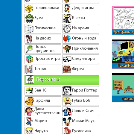
Головоломки
Денди игры
Зума
Квесты
Логические
На время
Дельфины в
мир
На двоих
Огонь и вода
Поиск
Приключения
предметов
Простые игры
Симуляторы
Такси Нь
Тетрис
Ферма
Персонажи
Бен 10
Гарри Поттер
Обама 
Гарфилд
Губка Боб
престу
Даша
Лило и Стич
путешественница
Марио
Микки Маус
Наруто
Русалочка