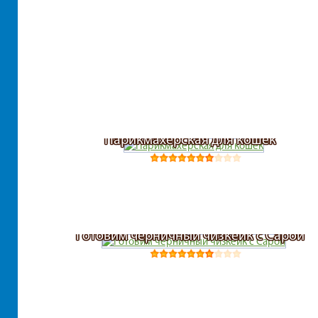
Парикмахерская для кошек
Готовим черничный чизкейк с Сарой