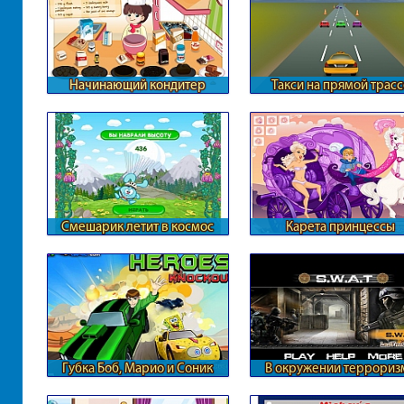
Начинающий кондитер
Такси на прямой трасс
Смешарик летит в космос
Карета принцессы
Губка Боб, Марио и Соник
В окружении террориз