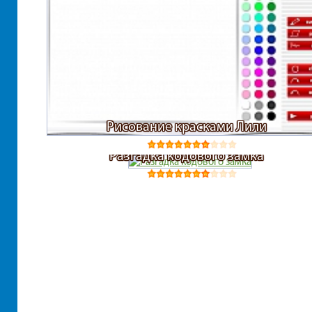
Рисование красками Лили
Разгадка кодового замка