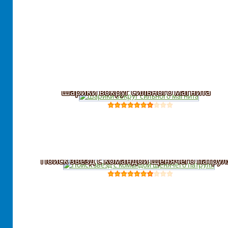
Шарики вокруг сильного магнита
Поиск звезд с командой Щенячего патрул