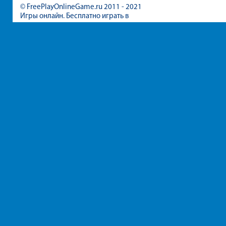
© FreePlayOnlineGame.ru 2011 - 2021
Игры онлайн. Бесплатно играть в
игры для девочек и мальчиков