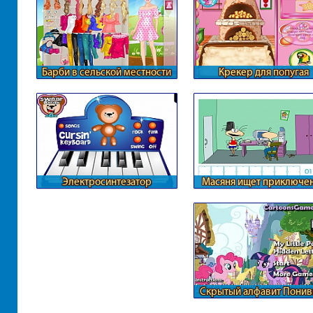
Барби в сельской местности
Крекер для попугая
Электросинтезатор
Масяня ищет приключе
Скрытый алфавит Понив