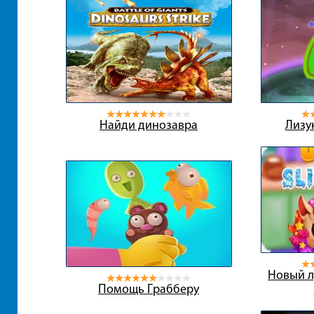
Найди динозавра
Лизу
Новый л
Помощь Грабберу