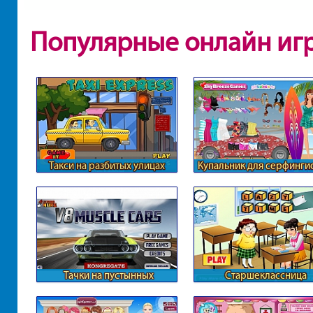
Популярные онлайн иг
Такси на разбитых улицах
Купальник для серфинги
Тачки на пустынных
Старшеклассница
местностях
отвлекается на уроках