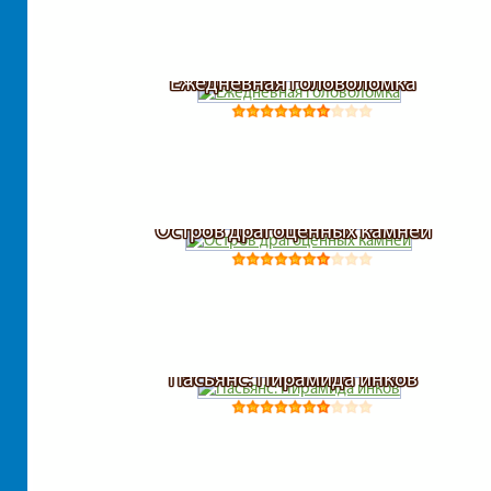
Ежедневная головоломка
Остров драгоценных камней
Пасьянс: Пирамида инков