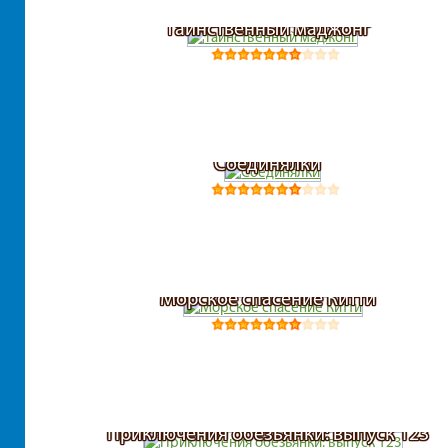
Таинственный маджонг
Соединялки
Морское спасение Китти
Приключения обезьянки: выпуск 123