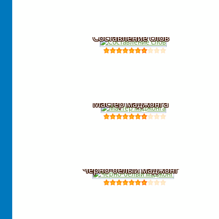
Составление слов
Мастер маджонга
Черно-белый маджонг