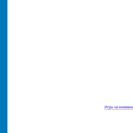
Игры на вниман