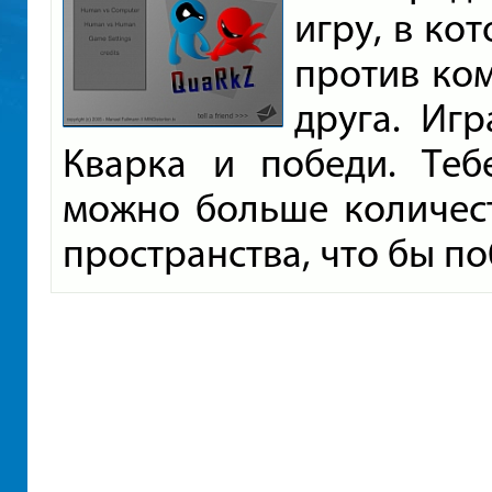
игру, в ко
против ком
друга. Иг
Кварка и победи. Теб
можно больше количес
пространства, что бы по