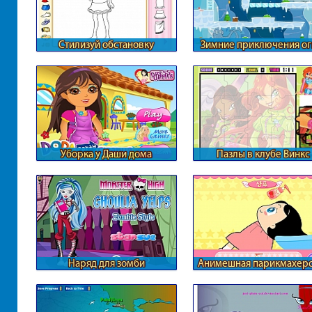
Стилизуй обстановку
Зимние приключения ог
воды
Уборка у Даши дома
Пазлы в клубе Винкс
Наряд для зомби
Анимешная парикмахерс