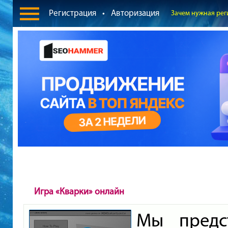
Регистрация
•
Авторизация
Зачем нужная рег
Игра «Кварки» онлайн
Мы предс