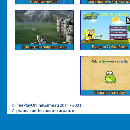
Рок-принцесса
Сквидвард на трактор
Киллер на башне замка
Лук для Губки Боба
Реакция на жабу
© FreePlayOnlineGame.ru 2011 - 2021
Игры онлайн. Бесплатно играть в
игры для девочек и мальчиков