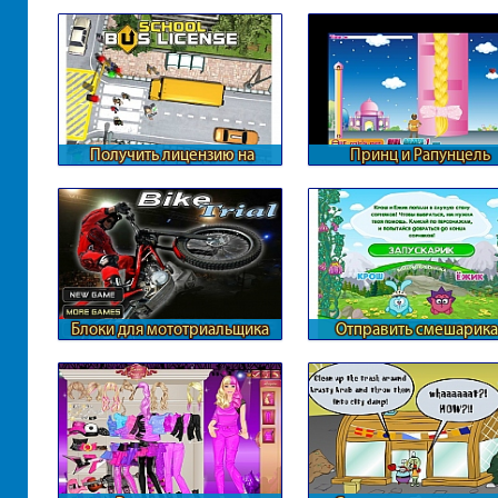
Получить лицензию на
Принц и Рапунцель
перевозки
Блоки для мототриальщика
Отправить смешарика
космос