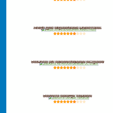
Яйца для взрывания животных
Выжить на необитаемом острове
Выбить овощи тыквой