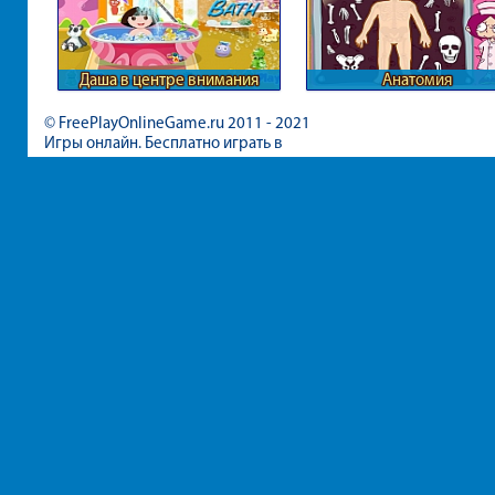
Даша в центре внимания
Анатомия
© FreePlayOnlineGame.ru 2011 - 2021
Игры онлайн. Бесплатно играть в
игры для девочек и мальчиков