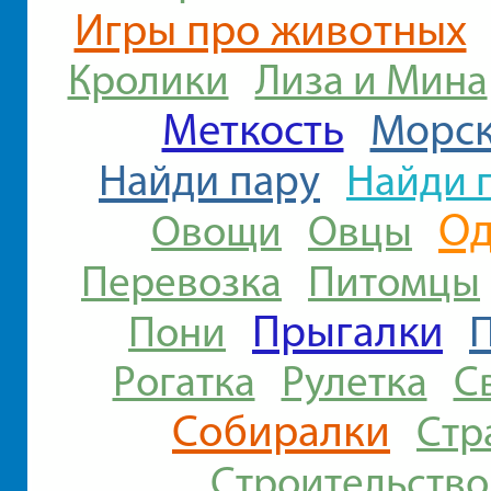
Игры про животных
Кролики
Лиза и Мина
Меткость
Морск
Найди пару
Найди 
О
Овощи
Овцы
Перевозка
Питомцы
Прыгалки
Пони
Рогатка
Рулетка
С
Собиралки
Стр
Строительство