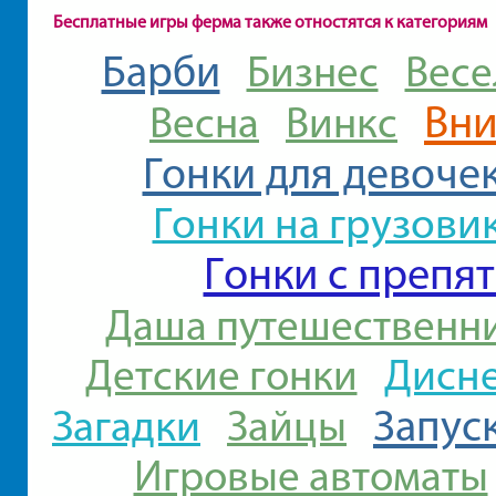
Бесплатные игры ферма также отностятся к категориям
Барби
Бизнес
Весе
Вни
Весна
Винкс
Гонки для девоче
Гонки на грузови
Гонки с препя
Даша путешественн
Дисн
Детские гонки
Загадки
Запус
Зайцы
Игровые автоматы