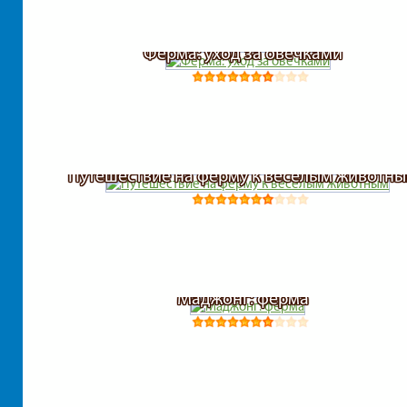
Ферма: уход за овечками
Путешествие на ферму к веселым животн
Маджонг: ферма