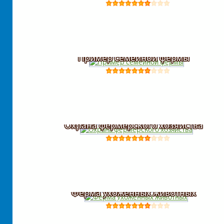
Пример семейной фермы
Охрана фермерского хозяйства
Ферма ухоженных животных