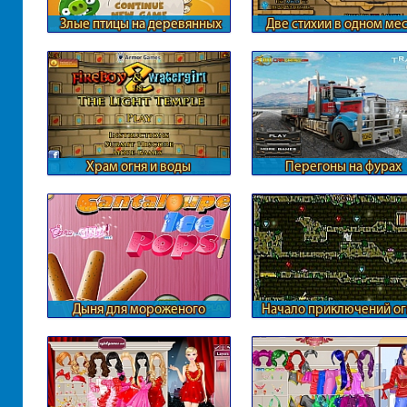
Злые птицы на деревянных
Две стихии в одном ме
автомобилях
Храм огня и воды
Перегоны на фурах
Дыня для мороженого
Начало приключений ог
воды