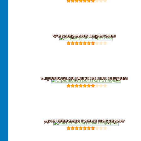
Фермерские перегоны
Стрельба из рогатки по плодам
Диснеевская гонка по ферме