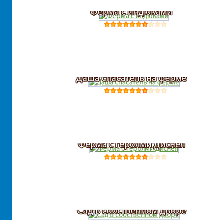
Ферма с индюками
Даша спасатель на ферме
Ферма с героями Диснея
Сад в собственном дворе