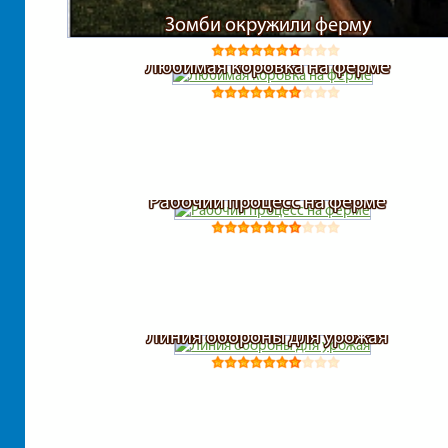
Зомби окружили ферму
Любимая коровка на ферме
Рабочий процесс на ферме
Линия обороны для урожая