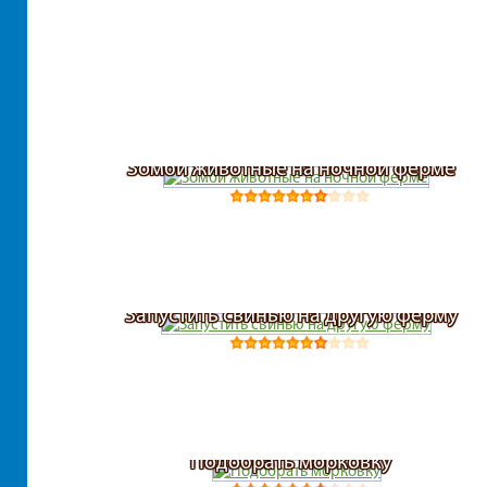
Зомби животные на ночной ферме
Запустить свинью на другую ферму
Подобрать морковку