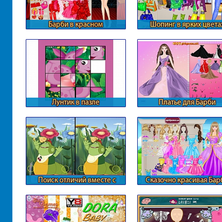
Барби в красном
Шопинг в ярких цвета
Лунтик в пазле
Платье для Барби
Поиск отличий вместе с
Сказочно красивая Бар
Лунтиком