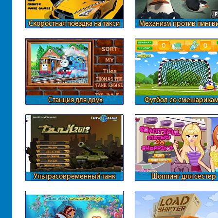
Скоростная поездка на такси
Механизм против пингв
с Мадагаскара
Станция для двух
Футбол со смешарика
паровозиков
Ультрасовременный танк
Шоппинг для сестер