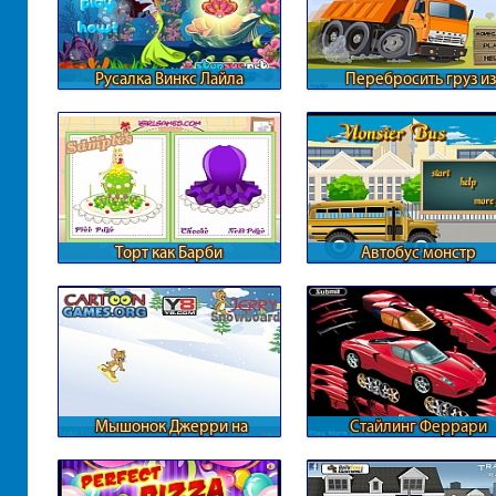
Русалка Винкс Лайла
Перебросить груз из
КАМАЗа
Торт как Барби
Автобус монстр
Мышонок Джерри на
Стайлинг Феррари
сноуборде