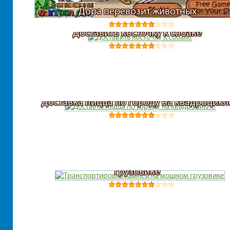
Дора перевозит животных
Доставить косточку к собаке
Доставка пицца по городу на квадроцикл
Транспортировка камней на мощном
грузовике