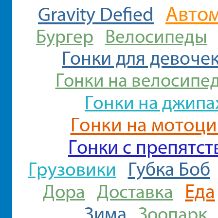
Авто
Gravity Defied
Бургер
Велосипеды
Гонки для девоче
Гонки на велосипе
Гонки на джипа
Гонки на мотоци
Гонки с препятс
Грузовики
Губка Боб
Еда
Дора
Доставка
Зима
Зоопарк