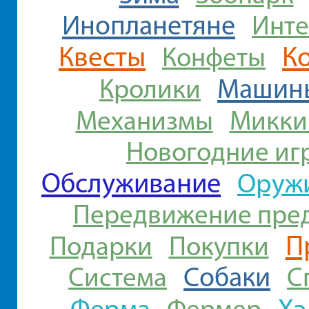
Инопланетяне
Инте
Квесты
К
Конфеты
Машин
Кролики
Механизмы
Микки
Новогодние иг
Обслуживание
Оруж
Передвижение пре
П
Подарки
Покупки
Собаки
Система
С
Ферма
Хэ
Фермер