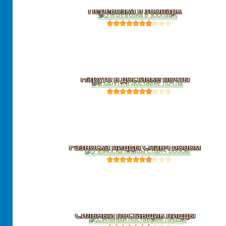
Перевозка в зоопарк
Наруто в доставке почты
Разноска пиццы Спанч Бобом
Сильный поставщик пиццы