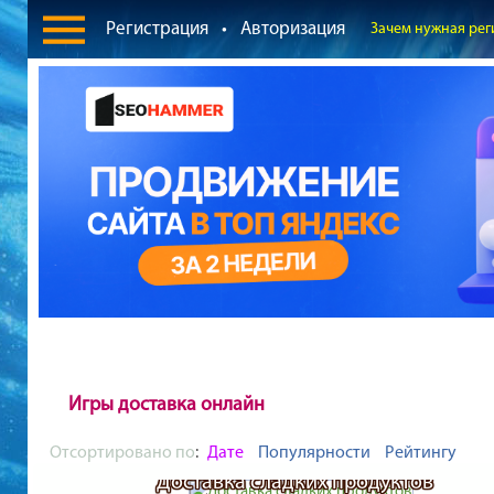
Регистрация
•
Авторизация
Зачем нужная рег
Игры доставка онлайн
Отсортировано по
:
Дате
Популярности
Рейтингу
Доставка сладких продуктов