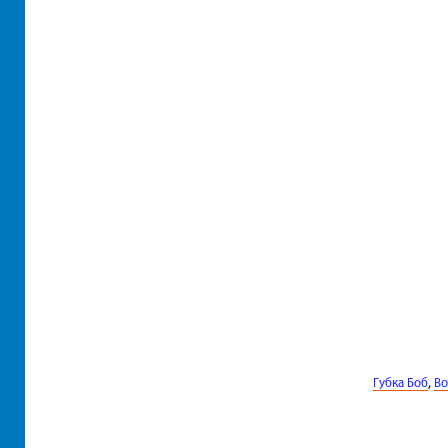
,
Губка Боб
Во