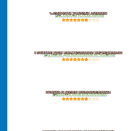
Секреты успеха Ханны
Платье для коктельной вечеринки
Мода в день влюбленных
Мода римского Амфитеатра