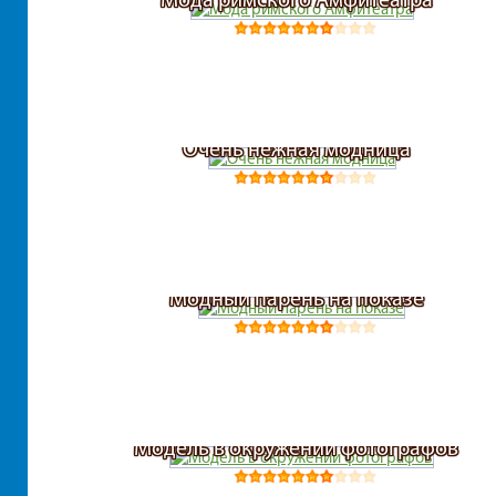
Очень нежная модница
Модный парень на показе
Модель в окружении фотографов