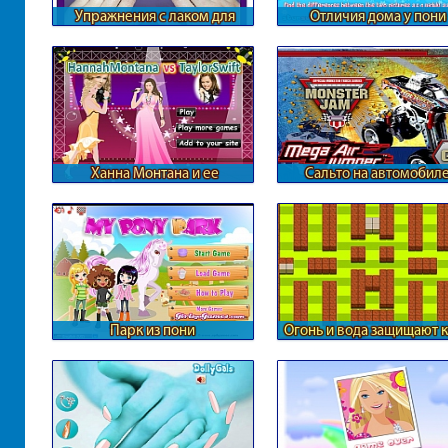
Упражнения с лаком для
Отличия дома у пони
ногтей
Ханна Монтана и ее
Сальто на автомобил
противница Тейлор Свифт
Парк из пони
Огонь и вода защищают 