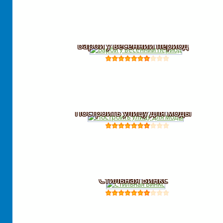
Барби у весенний период
Построить улицу для моды
Стильная Винкс