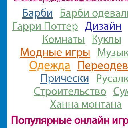
Барби
Барби одевал
Дизайн
Гарри Поттер
Комнаты
Куклы
Модные игры
Музы
Одежда
Переодев
Прически
Русал
Строительство
Су
Ханна монтана
Популярные онлайн иг