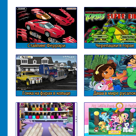
Стайлинг Феррари
Черепашки в горах
Гонка на фурах в кольце
Даша в мире русалок