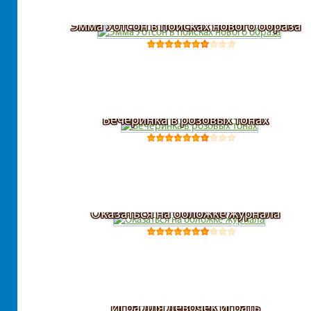
Эмма Уотсон в поисках нового образа
Вечеринка в розовых тонах
Оказаться на обложке журнала
Игра для девочек играть