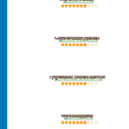
Солнечный денек
Туфельки твоей мечты
Фотомодель