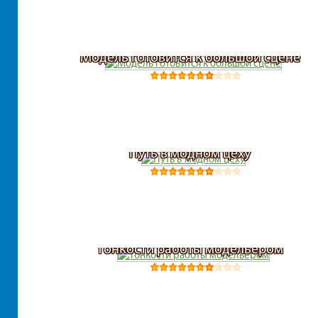
Модель готовится к большой сцене
Путь в модном цеху
Тонкости работы модельером