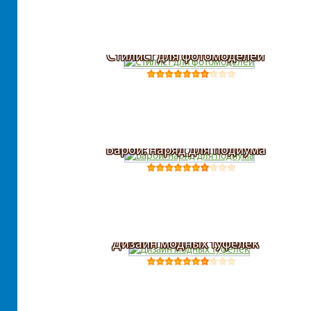
Стилист для фотомоделей
Барби: наряд для подиума
Дизайн модных туфелек