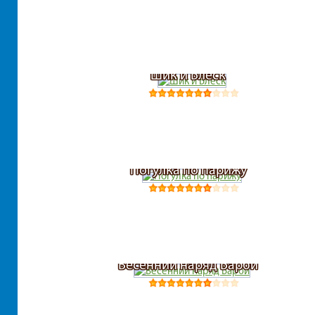
Шик и Блеск
Погулка по парижу
Весенний наряд Барби