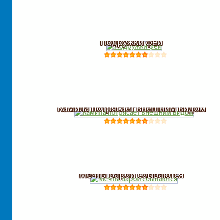
Подружки феи
Камила потрясает внешним видом
Мечты Барби сбываются