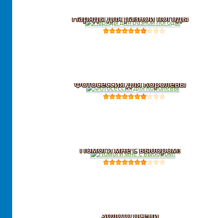
Наряды для разной погоды
Фотосессия для Королевы
Помоги мне с выбором!
Золото осени