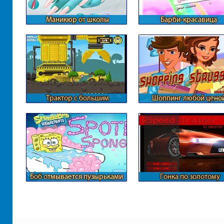
Маникюр от школы
Барби-красавица
монстров
Трактор с большим
Шоппинг любой цено
прицепом
Боб отмывается пузырьками
Гонка по золотому
лабиринту