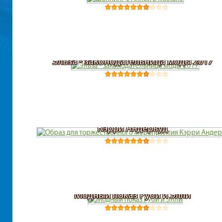
Эльза - законодательница моды 2017
Образ для торжественного мероприятия
Кэрри Андервуд
Модный показ Руби и Элли