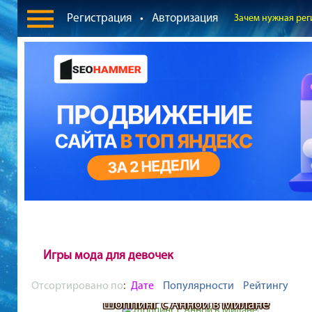
Регистрация
•
Авторизация
Зачем нужная рег
Игры мода для девочек
Отсортировано по
:
Дате
Популярности
Рейтингу
Шоппинг с Анной в Милане