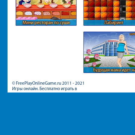
Мини ресторан по суши
Лабиринт
Будущая мама идет н
обследование
© FreePlayOnlineGame.ru 2011 - 2021
Игры онлайн. Бесплатно играть в
игры для девочек и мальчиков