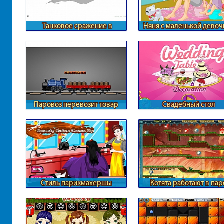
Танковое сражение в
Няня с маленькой девоч
лабиринте
Паровоз перевозит товар
Свадебный стол
Стиль парикмахершы
Котята работают в пар