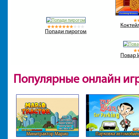
Коктейл
Попади пирогом
Повар 
Популярные онлайн иг
Минитрактор Марио
Парковка автомобил