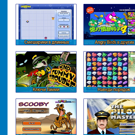
Мистера Бина
Смешарики в длинных
Angry Birds в других
линиях
измерениях
Ключи Тамми
Наведи порядок