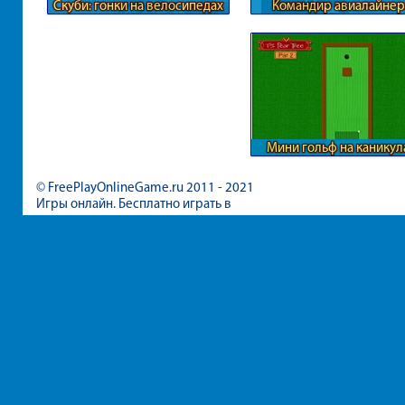
Скуби: гонки на велосипедах
Командир авиалайнер
Мини гольф на каникул
© FreePlayOnlineGame.ru 2011 - 2021
Игры онлайн. Бесплатно играть в
игры для девочек и мальчиков