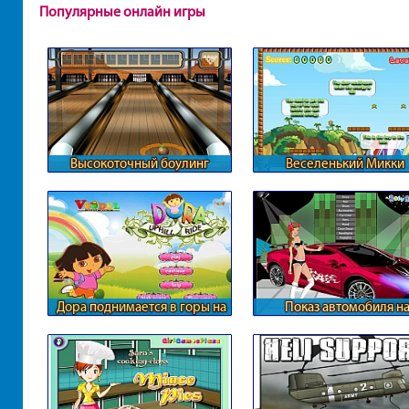
Популярные онлайн игры
Высокоточный боулинг
Веселенький Микки
Дора поднимается в горы на
Показ автомобиля н
велосипеде
автошоу