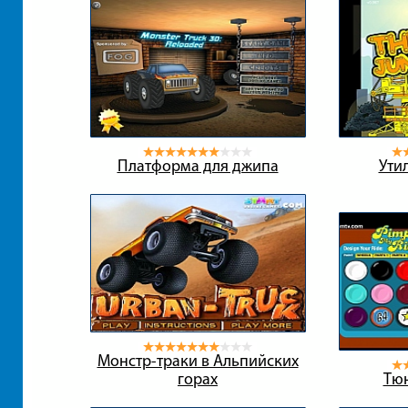
Платформа для джипа
Ути
Монстр-траки в Альпийских
горах
Тюн