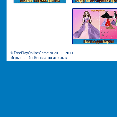
Шопинг в ярких цветах
Angry Birds с пушкой пр
котов и свиней
Платье для Барби
© FreePlayOnlineGame.ru 2011 - 2021
Игры онлайн. Бесплатно играть в
игры для девочек и мальчиков