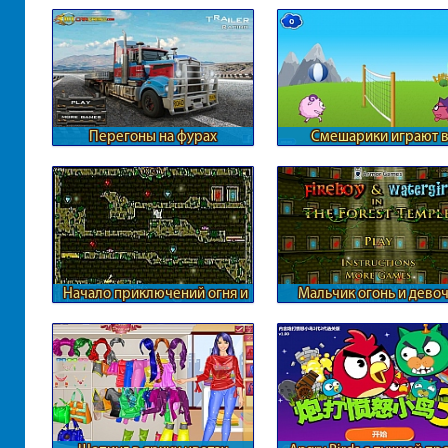
Перегоны на фурах
Смешарики играют 
волейбол
Начало приключений огня и
Мальчик огонь и дево
воды
вода