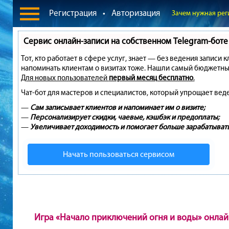
Регистрация
•
Авторизация
Зачем нужная рег
Сервис онлайн-записи на собственном Telegram-боте
Тот, кто работает в сфере услуг, знает — без ведения записи 
напоминать клиентам о визитах тоже. Нашли самый бюджетны
Для новых пользователей
первый месяц бесплатно
.
Чат-бот для мастеров и специалистов, который упрощает вед
—
Сам записывает клиентов и напоминает им о визите;
—
Персонализирует скидки, чаевые, кэшбэк и предоплаты;
—
Увеличивает доходимость и помогает больше зарабатывать
Начать пользоваться сервисом
Игра «Начало приключений огня и воды» онла