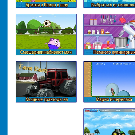
Бритни и Кевин в шоу
Выбраться из скользк
бизнесе
пещеры
Смешарики набивают мяч
Немного кулинарны
хитростей
Мощные тракторы на
Марио и черепаха
кольцевой трассы