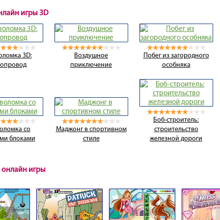
онлайн игры 3D
оломка 3D:
Воздушное
Побег из загородного
бопровод
приключение
особняка
Боб-строитель:
оломка со
Маджонг в спортивном
строительство
ми блоками
стиле
железной дороги
 онлайн игры