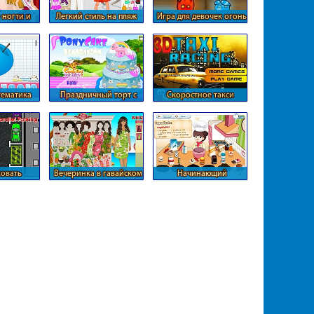
 ногти и
Легкий стиль на пляж
Игра для девочек огонь
и вода
тематика
Праздничный торт с
Скоростное такси
пони
овать
Вечеринка в гавайском
Начинающий
биль
стиле
кондитер
 другим