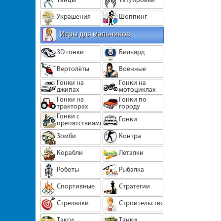
Украшения
Шоппинг
Игры для мальчиков
3D гонки
Бильярд
Вертолёты
Военные
Гонки на
Гонки на
джипах
мотоциклах
Гонки на
Гонки по
тракторах
городу
Гонки с
Гонки
препятствиями
Зомби
Контра
Корабли
Леталки
Роботы
Рыбалка
Спортивные
Стратегии
Стрелялки
Строительство
Такси
Танки