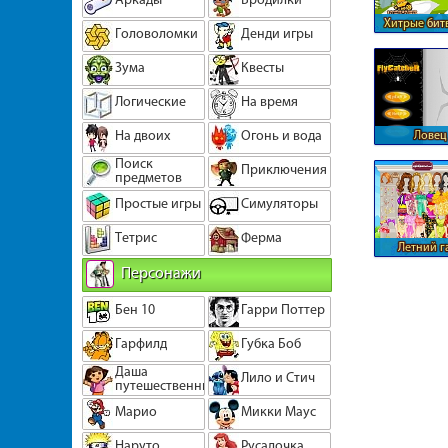
Хитрые бит
Головоломки
Денди игры
Зума
Квесты
Логические
На время
На двоих
Огонь и вода
Ловец
Поиск
Приключения
предметов
Простые игры
Симуляторы
Тетрис
Ферма
Летний г
Бар
Персонажи
Бен 10
Гарри Поттер
Гарфилд
Губка Боб
Даша
Лило и Стич
путешественница
Марио
Микки Маус
Наруто
Русалочка