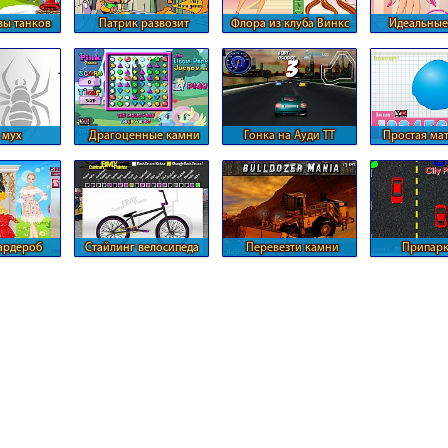
вы танков
Патрик развозит
Флора из клуба Винкс
Идеальные
пиццу
руки
 мух
Драгоценные камни
Гонка на Ауди ТТ
Простая ма
пони
ардероб
Стайлинг велосипеда
Перевезти камни
Припарк
би
бульдозером
автомо
параллельно