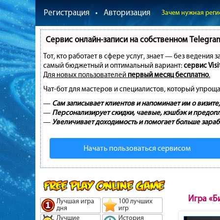
Регистрация
•
Авторизация
Зачем нужная реги
Сервис онлайн-записи на собственном Telegra
Тот, кто работает в сфере услуг, знает — без ведения 
самый бюджетный и оптимальный вариант:
сервис Visi
Для новых пользователей
первый месяц бесплатно
.
Чат-бот для мастеров и специалистов, который упроща
—
Сам записывает клиентов и напоминает им о визите;
—
Персонализирует скидки, чаевые, кэшбэк и предопл
—
Увеличивает доходимость и помогает больше зараб
Начать пользоваться сервисом
Игра «Б
Лучшая игра
100 лучших
дня
игр
Лучшие
История