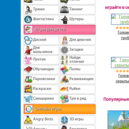
играйте в 
Трюки
Тюнинг
Фантастика
Шутеры
Игры для детей
Голов
тру
Дисней
Для девочек
Для
Загадки
мальчиков
Найди
Лунтик
отличия
Обучающие
Пазлы
Голов
Паровозики
Развивающие
скрыты
Раскраски
Рыбки
Смешарики
Три в ряд
Популярные
Онлайн игры
Angry Birds
3D игры
Аркады
Бродилки