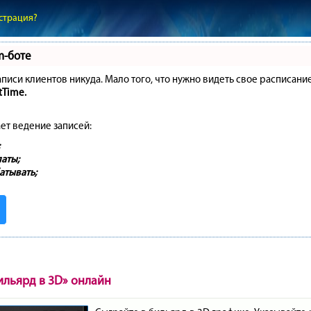
страция?
m-боте
записи клиентов никуда. Мало того, что нужно видеть свое расписани
tTime.
ет ведение записей:
аты;
атывать;
ильярд в 3D» онлайн