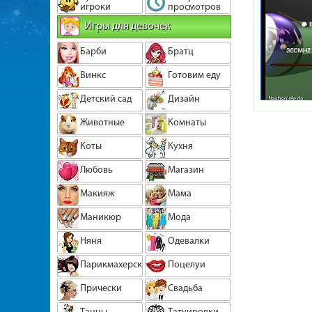
игроки
просмотров
Игры для девочек
Барби
Братц
Винкс
Готовим еду
Детский сад
Дизайн
Животные
Комнаты
Коты
Кухня
Любовь
Магазин
Макияж
Мама
Маникюр
Мода
Няня
Одевалки
Парикмахерская
Поцелуи
Прически
Свадьба
Танцы
Татуировки