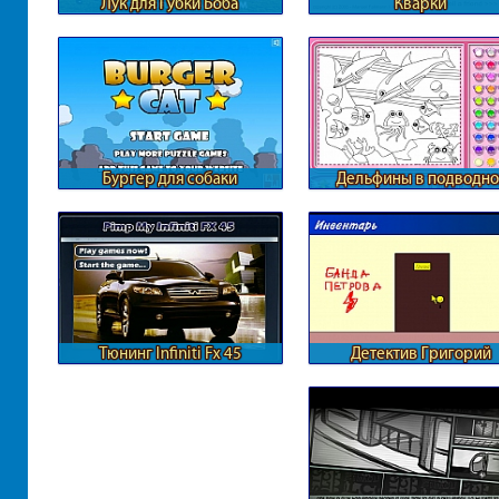
Лук для Губки Боба
Кварки
Бургер для собаки
Дельфины в подводн
мире
Тюнинг Infiniti Fx 45
Детектив Григорий