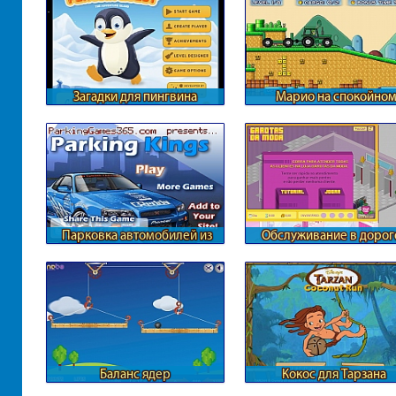
Загадки для пингвина
Марио на спокойно
тракторе
Парковка автомобилей из
Обслуживание в доро
ГТА
итальянском бутике
Баланс ядер
Кокос для Тарзана