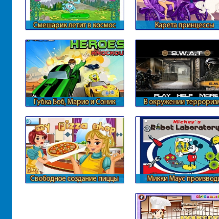
Смешарик летит в космос
Карета принцессы
Губка Боб, Марио и Соник
В окружении террориз
Свободное создание пиццы
Микки Маус производ
роботов