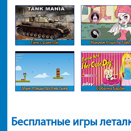
пузыри
Танк с ракетой
Макияж Рошель Гойл
Злые птицы против тыкв
Собачка Барби
Бесплатные игры летал