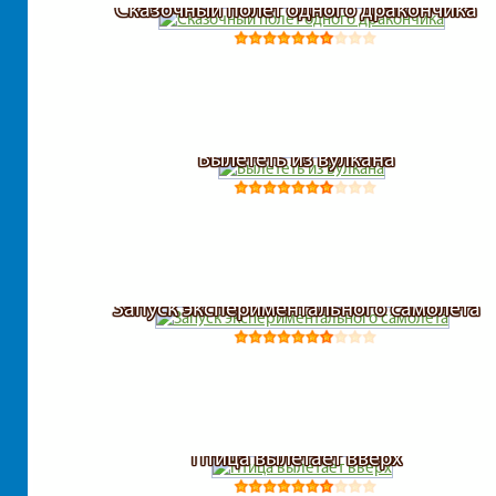
Сказочный полет одного дракончика
Вылететь из вулкана
Запуск экспериментального самолета
Птица вылетает вверх