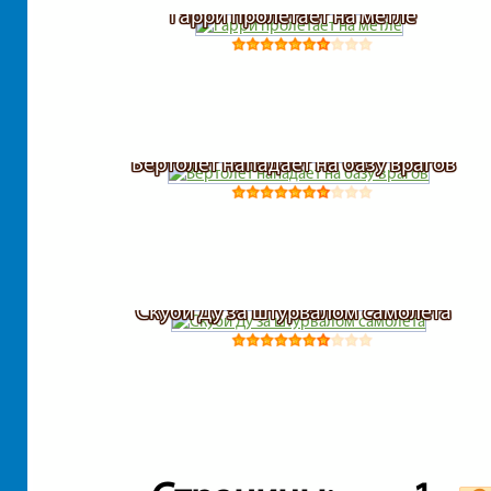
Гарри пролетает на метле
Вертолет нападает на базу врагов
Скуби Ду за штурвалом самолета