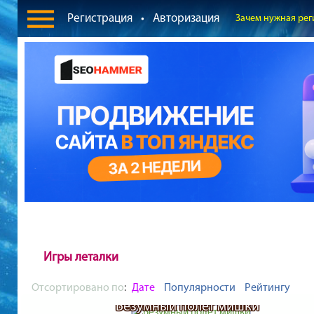
Регистрация
•
Авторизация
Зачем нужная рег
Игры леталки
Отсортировано по
:
Дате
Популярности
Рейтингу
Безумный полет мишки