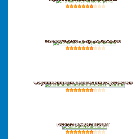
Космические соревнования
Соревнования летательных роботов
Космический полет