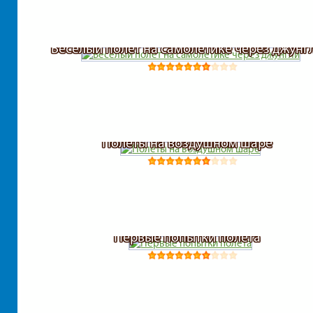
Веселый полет на самолетике через джунг
Полеты на воздушном шаре
Первые попытки полета