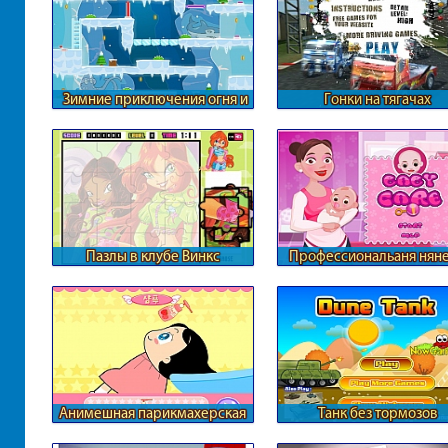
Зимние приключения огня и
Гонки на тягачах
воды
Пазлы в клубе Винкс
Профессиональаня нян
для ребенка
Анимешная парикмахерская
Танк без тормозов