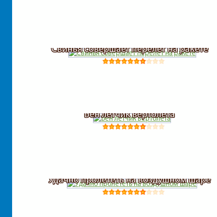
Свинья совершает перелет на ракете
Бен летчик вертолета
Удачно пролететь на воздушном шаре