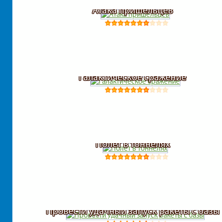
Атака пришельцев
Галактическое сражение
Полет в тоннелях
Провести удачный запуск ракеты с базы