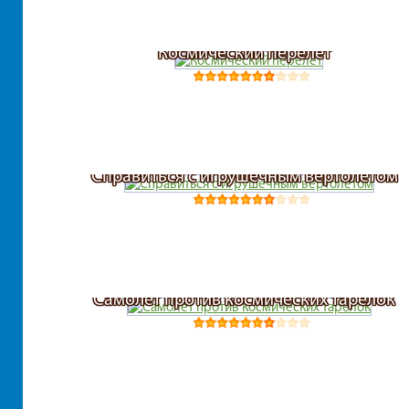
Космический перелет
Справиться с игрушечным вертолетом
Самолет против космических тарелок