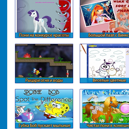
Пони на конкурсе красоты
Большой пазл с Винкс
Рыцари огня и воды
Веселые цветные
смешарики
Губка Боб пускает мыльные
Чистая пони в конюшн