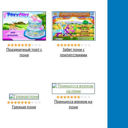
Праздничный торт с
Забег пони с
пони
препятствиями
Принцесса верхом на
Грязная пони
пони