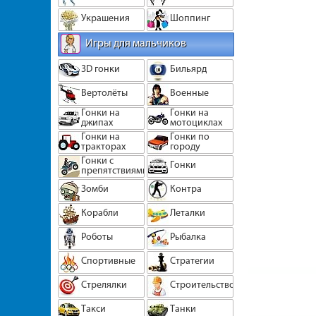
Украшения
Шоппинг
Игры для мальчиков
3D гонки
Бильярд
Вертолёты
Военные
Гонки на
Гонки на
джипах
мотоциклах
Гонки на
Гонки по
тракторах
городу
Гонки с
Гонки
препятствиями
Зомби
Контра
Корабли
Леталки
Роботы
Рыбалка
Спортивные
Стратегии
Стрелялки
Строительство
Такси
Танки