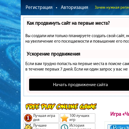
Регистрация
•
Авторизация
Зачем нужная реги
Как продвинуть сайт на первые места?
Вы создали или только планируете создать свой сайт, 
на увеличение его посещаемости и повышение его поз
Ускорение продвижения
Если вам трудно попасть на первые места в поиске с
в течение первых 7 дней. Если ни один запрос у вас не
Начать продвижение сайта
Игра «Ч
Лучшая игра
100 лучших
дня
игр
Лучшие
История