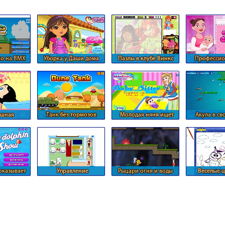
о на BMX
Уборка у Даши дома
Пазлы в клубе Винкс
Профессио
нянечка для
шная
Танк без тормозов
Молодая няня ищет
Акула в с
ерская
свой стиль
плаван
оказывает
Управление
Рыцари огня и воды
Веселые 
у
больницой
смешар