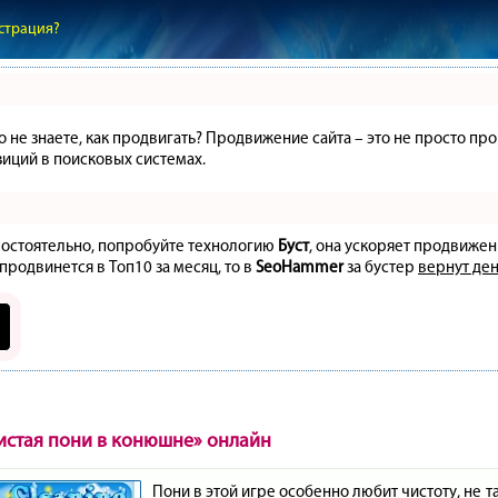
страция?
но не знаете, как продвигать? Продвижение сайта – это не просто 
иций в поисковых системах.
амостоятельно, попробуйте технологию
Буст
, она ускоряет продвижен
 продвинется в Топ10 за месяц, то в
SeoHammer
за бустер
вернут ден
истая пони в конюшне» онлайн
Пони в этой игре особенно любит чистоту, не та