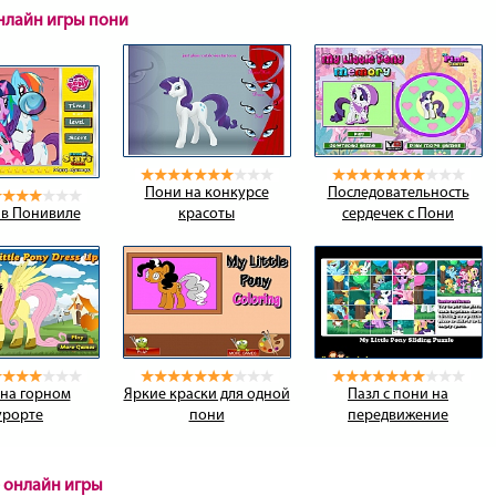
онлайн игры пони
Пони на конкурсе
Последовательность
 в Понивиле
красоты
сердечек с Пони
на горном
Яркие краски для одной
Пазл с пони на
урорте
пони
передвижение
 онлайн игры