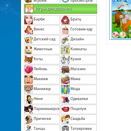
игроки
просмотров
Игры для девочек
Барби
Братц
Винкс
Готовим еду
Детский сад
Дизайн
Животные
Комнаты
Коты
Кухня
Любовь
Магазин
Макияж
Мама
Маникюр
Мода
Няня
Одевалки
Парикмахерская
Поцелуи
Прически
Свадьба
Танцы
Татуировки