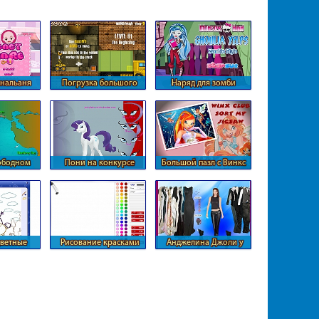
нальаня
Погрузка большого
Наряд для зомби
 ребенка
грузовика
вободном
Пони на конкурсе
Большой пазл с Винкс
ии
красоты
цветные
Рисование красками
Анджелина Джоли у
ики
Лили
стилиста