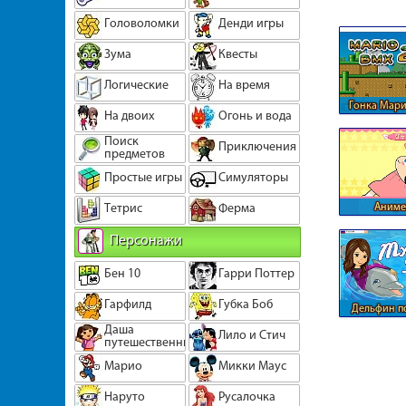
Головоломки
Денди игры
Зума
Квесты
Логические
На время
Гонка Мари
На двоих
Огонь и вода
Поиск
Приключения
предметов
Простые игры
Симуляторы
Тетрис
Ферма
Аниме
парикмах
Персонажи
Бен 10
Гарри Поттер
Гарфилд
Губка Боб
Дельфин п
шо
Даша
Лило и Стич
путешественница
Марио
Микки Маус
Наруто
Русалочка