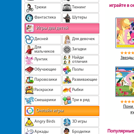
играйте в 
Трюки
Тюнинг
Фантастика
Шутеры
Игры для детей
Дисней
Для девочек
Для
Загадки
мальчиков
Найди
Звезды
Лунтик
отличия
Обучающие
Пазлы
Паровозики
Развивающие
Раскраски
Рыбки
Смешарики
Три в ряд
Пони 
Онлайн игры
к
Angry Birds
3D игры
Популярные
Аркады
Бродилки