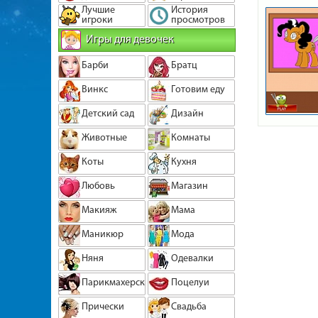
Лучшие
История
игроки
просмотров
Игры для девочек
Барби
Братц
Винкс
Готовим еду
Детский сад
Дизайн
Животные
Комнаты
Коты
Кухня
Любовь
Магазин
Макияж
Мама
Маникюр
Мода
Няня
Одевалки
Парикмахерская
Поцелуи
Прически
Свадьба