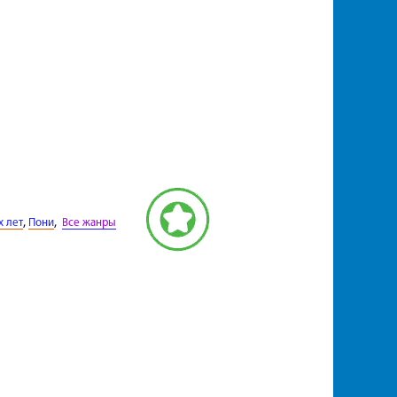
,
,
х лет
Пони
Все жанры