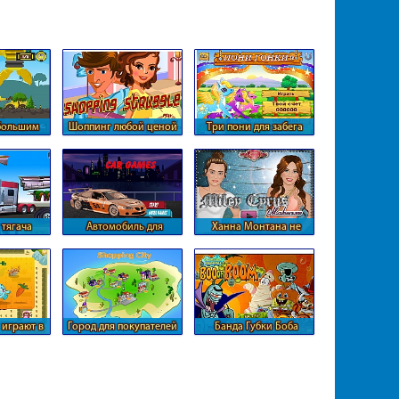
 большим
Шоппинг любой ценой
Три пони для забега
пом
 тягача
Автомобиль для
Ханна Монтана не
ра
путешествия Даши
следит за собой
играют в
Город для покупателей
Банда Губки Боба
лки
ставит бомбы