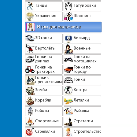
Танцы
Татуировки
Украшения
Шоппинг
Игры для мальчиков
3D гонки
Бильярд
Вертолёты
Военные
Гонки на
Гонки на
джипах
мотоциклах
Гонки на
Гонки по
тракторах
городу
Гонки с
Гонки
препятствиями
Зомби
Контра
Корабли
Леталки
Роботы
Рыбалка
Спортивные
Стратегии
Стрелялки
Строительство