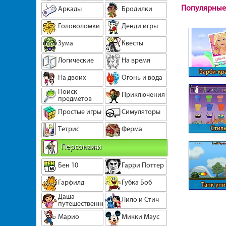
Популярные
Аркады
Бродилки
Головоломки
Денди игры
Зума
Квесты
Логические
На время
Барби-кр
На двоих
Огонь и вода
Поиск
Приключения
предметов
Простые игры
Симуляторы
Тетрис
Ферма
Стиль
мусуль
Персонажи
Бен 10
Гарри Поттер
Гарфилд
Губка Боб
Танк уни
защищенны
Даша
Лило и Стич
путешественница
Марио
Микки Маус