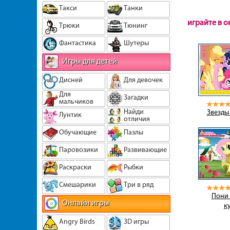
Такси
Танки
играйте в 
Трюки
Тюнинг
Фантастика
Шутеры
Игры для детей
Дисней
Для девочек
Для
Загадки
мальчиков
Найди
Звезды
Лунтик
отличия
Обучающие
Пазлы
Паровозики
Развивающие
Раскраски
Рыбки
Смешарики
Три в ряд
Пони 
Онлайн игры
к
Angry Birds
3D игры