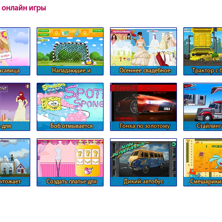
 онлайн игры
асавица
Нападающие и
Осеннее свадебное
Трактор с
вратари
платье
прице
 для
Боб отмывается
Гонка по золотому
Стайлинг
манки
пузырьками
лабиринту
трейле
чтожает
Создать платье для
Дикий автобус
Смешарики 
х солдат
Барби
догоня