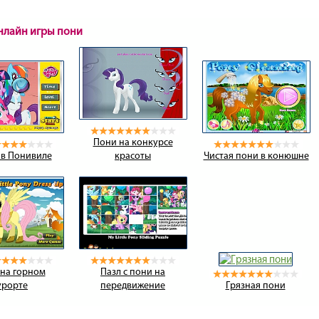
онлайн игры пони
Пони на конкурсе
 в Понивиле
красоты
Чистая пони в конюшне
на горном
Пазл с пони на
урорте
передвижение
Грязная пони