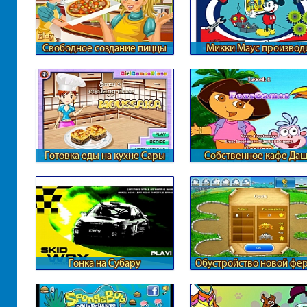
Свободное создание пиццы
Микки Маус производ
роботов
Готовка еды на кухне Сары
Собственное кафе Да
Гонка на Субару
Обустройство новой фе