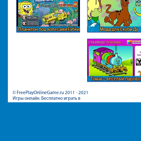
Планктон под колесами Губки
Мода для Скуби Ду
Боба
Томас - веселый парово
© FreePlayOnlineGame.ru 2011 - 2021
Игры онлайн. Бесплатно играть в
игры для девочек и мальчиков