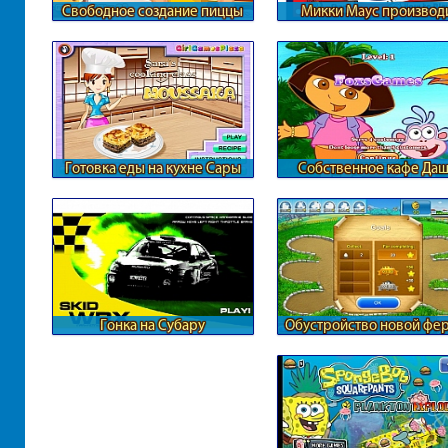
Свободное создание пиццы
Микки Маус производ
роботов
Готовка еды на кухне Сары
Собственное кафе Да
Гонка на Субару
Обустройство новой фе