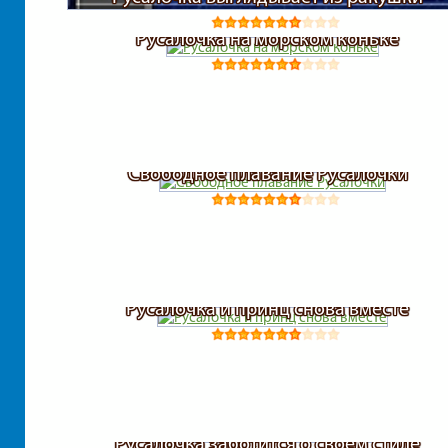
Русалочка на морском коньке
Свободное плавание Русалочки
Русалочка и принц снова вместе
Русалочка заботится о своем стиле