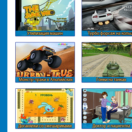
Утилизация машин
Турбо форсаж на коль
Монстр-траки в Альпийских
Гонки на танках
горах
Доганялки со смешариками
Доктор и пациентка