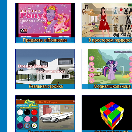
Предметы в Понивиле
В простором гардеро
Барби
Реальная стройка
Модная школьница
загородного дома
Понивиля