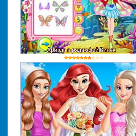
Ариэль в рядах фей Винск