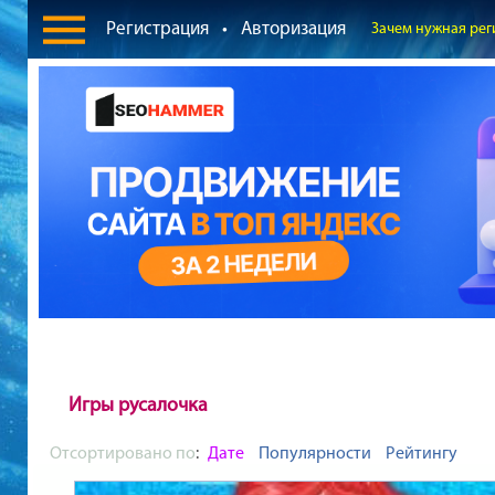
Регистрация
•
Авторизация
Зачем нужная рег
Игры русалочка
Отсортировано по
:
Дате
Популярности
Рейтингу