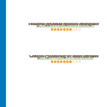
Помочь русалке пройти лабиринт
Спасти Русалочку от злой мачехи