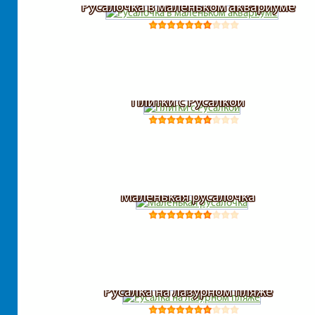
Русалочка в маленьком аквариуме
Плитки с Русалкой
Маленькая русалочка
Русалка на лазурном пляже