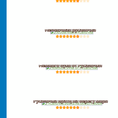
Необычная русалочка
Немного букв от Русалочки
Русалочка Братц на берегу моря