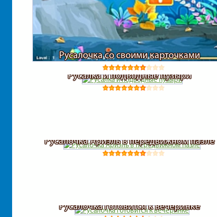
Русалочка со своими карточками
Русалка и подводные пузыри
Русалочка Ариэль в передвижном пазле
Русалочка готовится к вечеринке