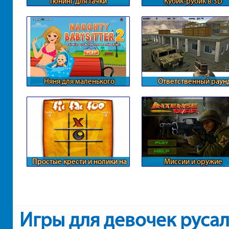
Тюнинг для тачки
Кубик-рубик в 3D
Няня для маленького
Ответственный раун
ребенка
Контры
Простые крести и нолики на
Миссии и оружие
двоих
Игры для девочек руса