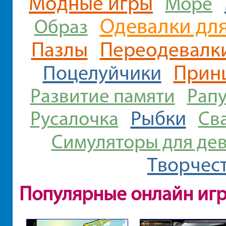
Модные игры
Море
Одевалки для
Образ
Пазлы
Переодевалк
Прин
Поцелуйчики
Развитие памяти
Рап
Рыбки
Русалочка
Св
Симуляторы для де
Творчес
Популярные онлайн иг