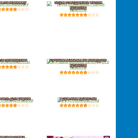
н по макияжу
Блум отведывает салон
красоты
для принцессы
Лучший макияж на конкурсе
красоты
стиль для Барби
Грустная красотка
сивая японка