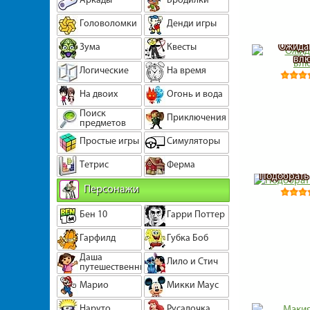
Головоломки
Денди игры
Ожидан
Зума
Квесты
вл
Логические
На время
На двоих
Огонь и вода
Поиск
Приключения
предметов
Простые игры
Симуляторы
Тетрис
Ферма
Подобрать 
Персонажи
Бен 10
Гарри Поттер
Гарфилд
Губка Боб
Даша
Лило и Стич
путешественница
Марио
Микки Маус
Наруто
Русалочка