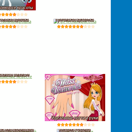
конкурсе красоты
тильная крошка
Греческая красотка
жение невесте
Идеальные ногти и руки
ка для маленькой
Красота Русалки