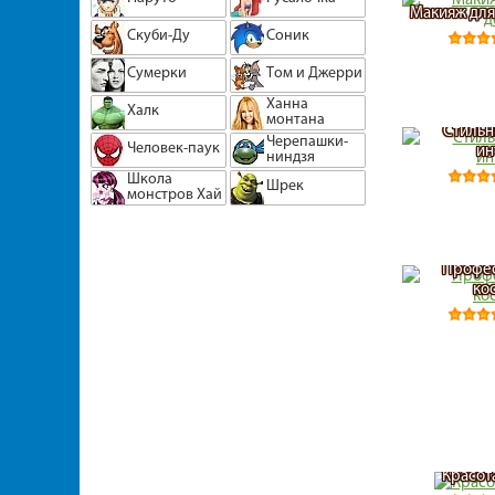
Макияж для
Скуби-Ду
Соник
Сумерки
Том и Джерри
Ханна
Халк
монтана
Стильн
Черепашки-
Человек-паук
ин
ниндзя
Школа
Шрек
монстров Хай
Профе
ко
Красот