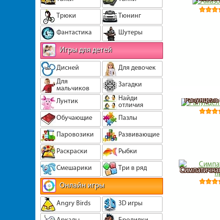
Трюки
Тюнинг
Фантастика
Шутеры
Игры для детей
Дисней
Для девочек
Для
Загадки
мальчиков
Найди
Рапунцель
Лунтик
отличия
Обучающие
Пазлы
Паровозики
Развивающие
Раскраски
Рыбки
Смешарики
Три в ряд
Симпатичная
Онлайн игры
Angry Birds
3D игры
Аркады
Бродилки