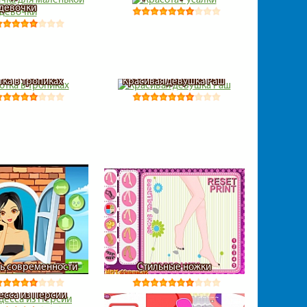
девочки
тка в тропиках
Красивая девушка Раш
ь современности
Стильные ножки
сса из Персии