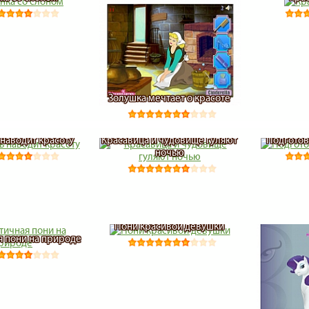
Золушка мечтает о красоте
 наводит красоту
Красавица и чудовище гуляют
Подготов
ночью
Пони красивой девушки
 пони на природе