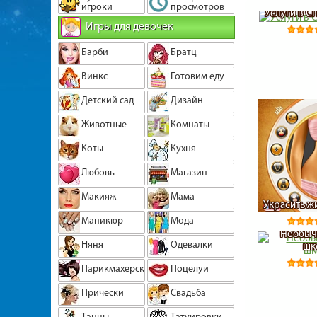
игроки
просмотров
Услуги в С
Игры для девочек
Барби
Братц
Винкс
Готовим еду
Детский сад
Дизайн
Животные
Комнаты
Коты
Кухня
Любовь
Магазин
Макияж
Мама
Украсить ж
Маникюр
Мода
Необыч
Няня
Одевалки
шк
Парикмахерская
Поцелуи
Прически
Свадьба
Танцы
Татуировки