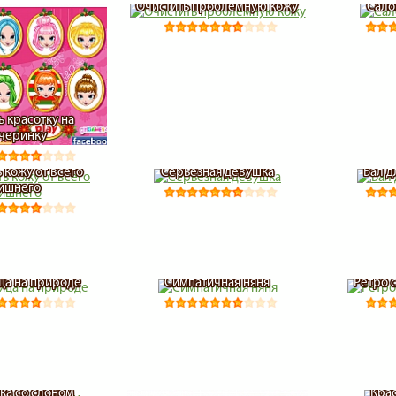
Очистить проблемную кожу
Сало
ь красотку на
черинку
 кожу от всего
Серьезная девушка
Бал 
ишнего
ца на природе
Симпатичная няня
Ретро 
ка со слоном
Кра