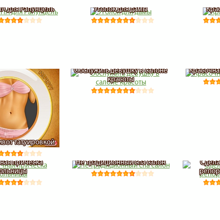
ПА для Рапунцель
Уголок для дамы
Кра
Обслужить девушку в салоне
Красочна
красоты
ивот татуировкой
ная прическа
Не традиционный спа салон
Сдела
ольницы
репор