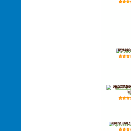
Красо
Красота 
п
Красавица