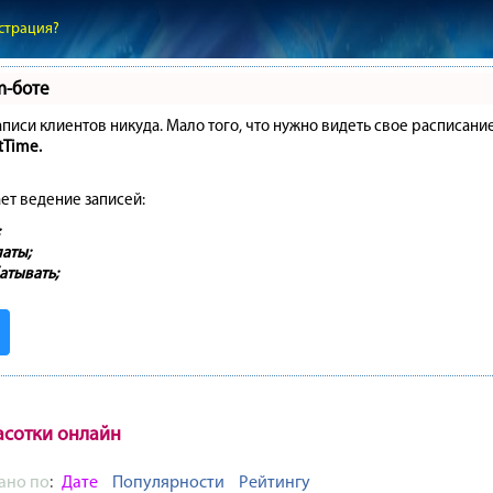
страция?
m-боте
записи клиентов никуда. Мало того, что нужно видеть свое расписани
tTime.
ет ведение записей:
аты;
атывать;
асотки онлайн
ано по
:
Дате
Популярности
Рейтингу