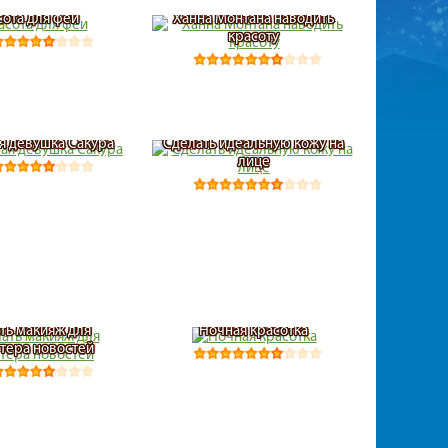
сота для феи
Ханна Монтана наводить
красоту
я девушка Сакура
Сделать идеальную кожу на
лице
ть макияж для
Ночная красотка
тера новостей