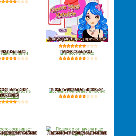
Долгая работа над прической
шка тюльпан
Мисс на пляже
ное платье на
Симпатичная альпинистка
ыпускной
 осваивает мейкап
Педикюр от начала и до конца