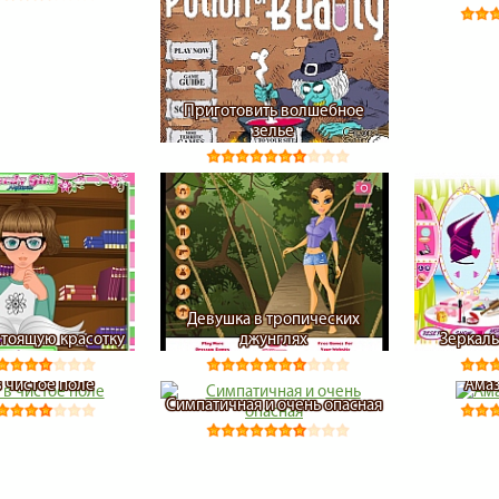
Приготовить волшебное
зелье
Девушка в тропических
стоящую красотку
джунглях
Зеркаль
в чистое поле
Амаз
Симпатичная и очень опасная