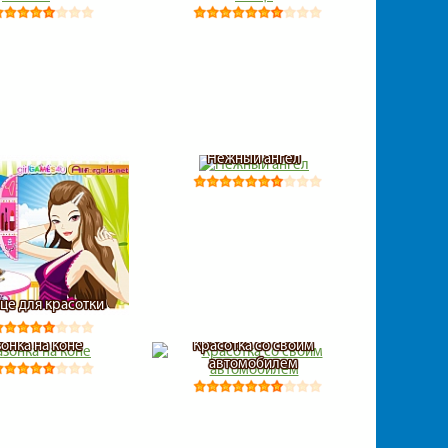
Нежный ангел
це для красотки
онка на коне
Красотка со своим
автомобилем