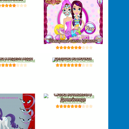
Шикарный салон красоты
ка к неделе моды
Девушка на скачках
Сказка начинается в
Диснейленде