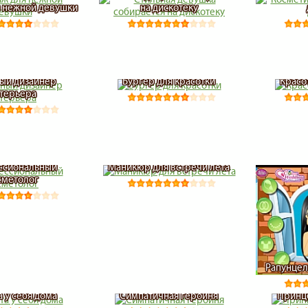
 нежной девушки
на дискотеку
ый дизайнер
Бургер для красотки
Красо
терьера
ссиональный
Маникюр для встречи лета
сметолог
Рапунцел
а у себя дома
Симпатичная героиня
Принце