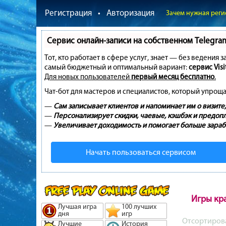
Регистрация
•
Авторизация
Зачем нужная реги
Сервис онлайн-записи на собственном Telegra
Тот, кто работает в сфере услуг, знает — без ведения 
самый бюджетный и оптимальный вариант:
сервис Visi
Для новых пользователей
первый месяц бесплатно
.
Чат-бот для мастеров и специалистов, который упроща
—
Сам записывает клиентов и напоминает им о визите;
—
Персонализирует скидки, чаевые, кэшбэк и предопл
—
Увеличивает доходимость и помогает больше зараб
Начать пользоваться сервисом
Игры кр
Лучшая игра
100 лучших
дня
игр
Отсортиров
Лучшие
История