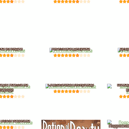
тка из Индии
Ангельская девушка
Деву
Киры Найтли на
Симпатичная ветеринар
Шикар
рироде
в
 возле бассейна
Подросток