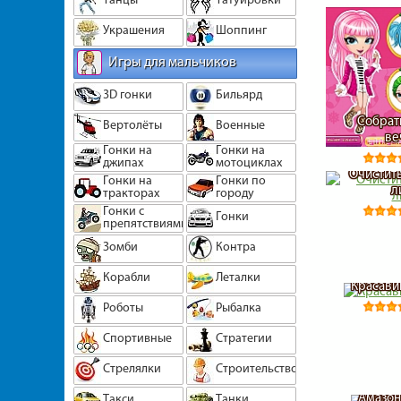
Украшения
Шоппинг
Игры для мальчиков
3D гонки
Бильярд
Собрат
Вертолёты
Военные
ве
Гонки на
Гонки на
джипах
мотоциклах
Очистить
Гонки на
Гонки по
л
тракторах
городу
Гонки с
Гонки
препятствиями
Зомби
Контра
Корабли
Леталки
Красави
Роботы
Рыбалка
Спортивные
Стратегии
Стрелялки
Строительство
Амазон
Такси
Танки