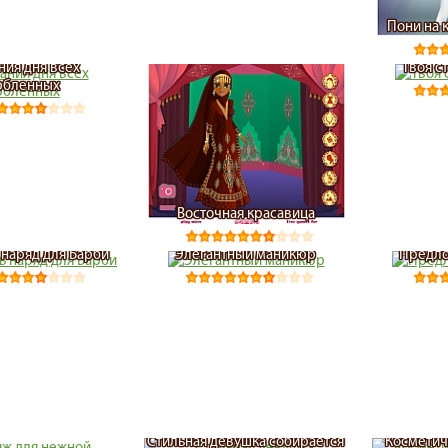
Пони на 
ия дня всех
Твоя с
юбленных
Восточная красавица
наряд для Барби
Элегантный маникюр
Предло
Стильная девушка собирается
Косметич