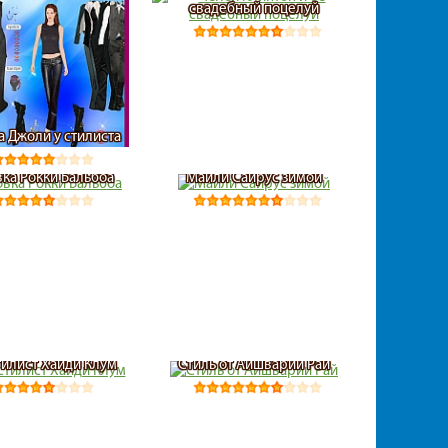
свадебный поцелуй
 Джоли у стилиста
ка Рокки Бальбоа
Майли Сайрус зимой
тилист Хайди Клум
Стиль от Айшварии Рай