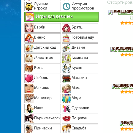
Отсортиров
Лучшие
История
игроки
просмотров
Помощь для
Игры для девочек
Барби
Братц
Винкс
Готовим еду
Детский сад
Дизайн
Бритни со
Животные
Комнаты
Коты
Кухня
Любовь
Магазин
Одежда г
Макияж
Мама
Маникюр
Мода
Няня
Одевалки
Парикмахерская
Поцелуи
Спор
Прически
Свадьба