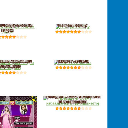
а шокирует своим
Отгадать звезду
видом
ьный макияж для
Пазлы от Хоббита
мерон Диаз
Президент Обама избавляется
от инопланетян