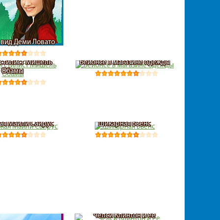
вид Деми Ловато
стилист Мишель
Бейонсе в магазине одежды
Обамы
ая Майли Сайрус
Шикарная Бьёнс
Челси Клинтон и ее