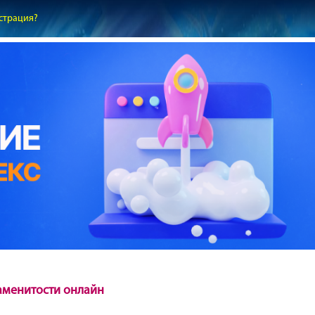
страция?
аменитости онлайн