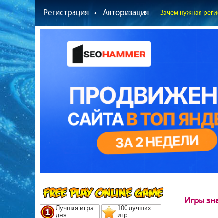
Регистрация
•
Авторизация
Зачем нужная реги
Игры зн
Лучшая игра
100 лучших
дня
игр