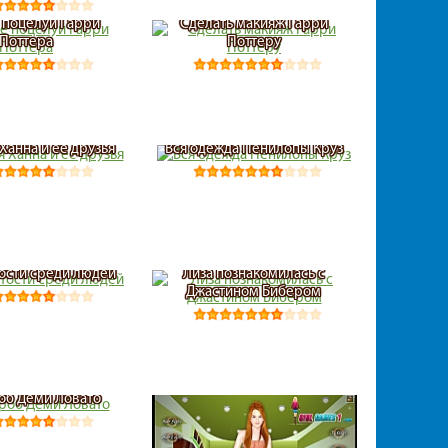
 поцелуи Гарри
Сделать макияж Гарри
Поттера
Поттеру
Ханна и ее друзья
Вся одежда Пенилопы Круз
ости среди людей
Лиза познакомилась с
Джастином Бибером
об Деми Ловато