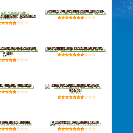
Ханна Монтана омолодилась
омпании с Трампом
наменитой Камерон
Отгадывание знаменитостей
Диаз
й Чарли Чаплин
Энергийная Дженнифер
Лопес
 Твейн на пазле
Джессика Альба в пазле