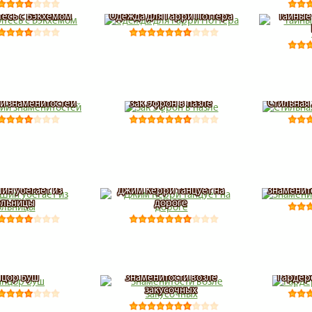
есь с Бэкхемом
Одежда для Гарри Поттера
Тайные
и знаменитостей
Зак Эфрон в пазле
Стильная 
ин убегает из
Джим Керри танцует на
Знаменит
ольницы
дороге
нцор Буш
Знаменитости возле
Гардер
закусочных