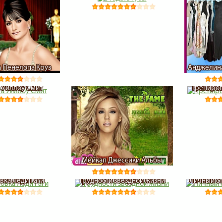
 Пенелопа Круз
Анджелина
 Уиллоу Смит
Трениров
Мейкап Джессики Альбы
вка Леди Гаги
Трудности звездной жизни
Личный с