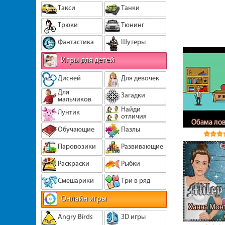
Такси
Танки
Трюки
Тюнинг
Фантастика
Шутеры
Игры для детей
Дисней
Для девочек
Для
Загадки
мальчиков
Найди
Лунтик
отличия
Обама лов
Обучающие
Пазлы
Паровозики
Развивающие
Раскраски
Рыбки
Смешарики
Три в ряд
Онлайн игры
Ханна Монт
Angry Birds
3D игры