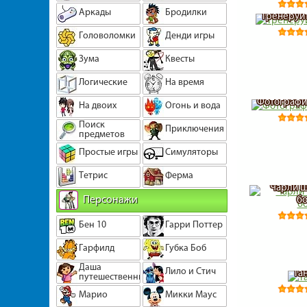
Аркады
Бродилки
Тренеруйт
Головоломки
Денди игры
Зума
Квесты
Логические
На время
Фотографи
На двоих
Огонь и вода
Поиск
Приключения
предметов
Простые игры
Симуляторы
Тетрис
Ферма
Чарли Ш
Персонажи
б
Бен 10
Гарри Поттер
Гарфилд
Губка Боб
Даша
Лило и Стич
Та
путешественница
Марио
Микки Маус