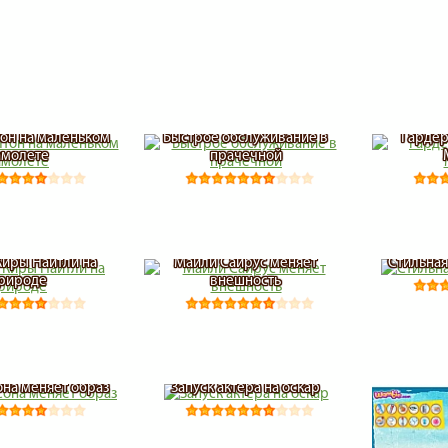
он на маленьком
Быстрое обслуживание в
Гардер
амолете
прачечной
Киры Найтли на
Майли Сайрус меняет
Стильная
рироде
внешность
на меняет образ
Запуск актера на оскар