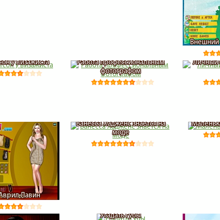
Внешний 
сон у визажиста
Работа профессиональным
Личный 
фотографом
Ванесса Хадженс знается на
Маленьк
моде
Аврил Лавин
Угадать губы