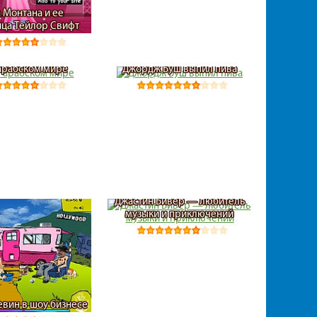
 Монтана и ее
ца Тейлор Свифт
 арабском мире
Джордж Буш выпил пива
Джастин Бивер — любитель
музыки и приключений
евин в шоу бизнесе