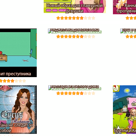
Новый образ для гламурной
Ханна
девушки
противни
Анджелина домохозяйка
Буш в
ит преступника
Хиллари из Белого дома
ана не следит за
собой
Бритни и К