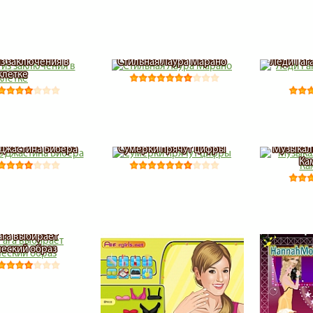
из заключения в
Стильная Лаура Марано
Леди Гаг
клетке
Джастина Бибера
Сумерки прячут цифры
Музыкал
Ка
ага выбирает
еский образ