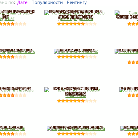
ано по
:
Дате
Популярности
Рейтингу
 маленькой Леди
Голливуд: преступление в
Баг
доме продюсера
Сапер в к
бирает алкоголь
Политики на пазлах
Пазл от з
ероини Аватара
Кейт Уинслет с новым
Стильны
макияжем
тивный Буш
Образ от Джастина Бибера
Шанайя