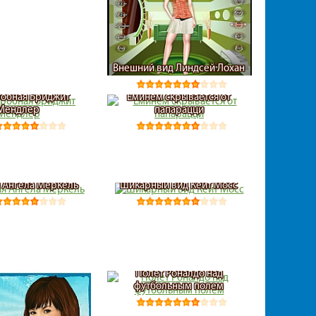
Внешний вид Линдсей Лохан
обная Бриджит
Еминем скрывается от
Мендлер
папарацци
 Ангела Меркель
Шикарный вид Кейт Мосс
Полет Роналдо над
футбольным полем