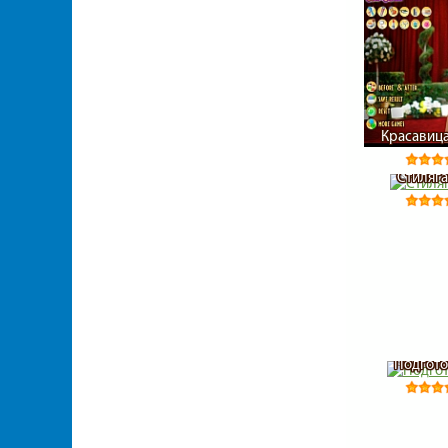
Красавица
Стиляга
Подгото