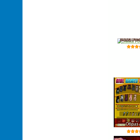
Эмма Уот
Образ 