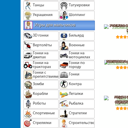
Танцы
Татуировки
Украшения
Шоппинг
Игры для мальчиков
Убежать 
3D гонки
Бильярд
Вертолёты
Военные
Гонки на
Гонки на
джипах
мотоциклах
Внешность 
Гонки на
Гонки по
тракторах
городу
Гонки с
Гонки
препятствиями
Зомби
Контра
Корабли
Леталки
Леди Г
сценич
Роботы
Рыбалка
Спортивные
Стратегии
Стрелялки
Строительство