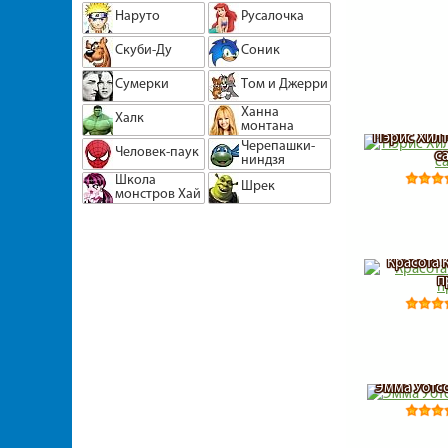
Наруто
Русалочка
Скуби-Ду
Соник
Сумерки
Том и Джерри
Ханна
Халк
монтана
Пэрис Хилт
Черепашки-
Человек-паук
с
ниндзя
Школа
Шрек
монстров Хай
Красота 
п
Эмма Уотсо