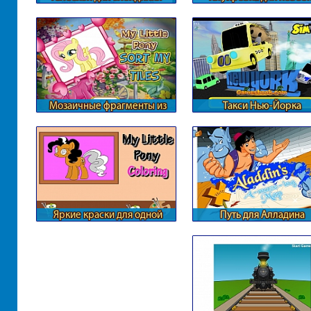
Мозаичные фрагменты из
Такси Нью-Йорка
Понивиля
Яркие краски для одной
Путь для Алладина
пони