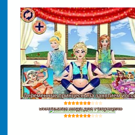
Рецепты
Русалочка
Свидание
Танцы
Торт
Беременные принцессы за занятием його
Уход за животными
Винтажная мода для Рапунцель
Феи
Ханна монтана