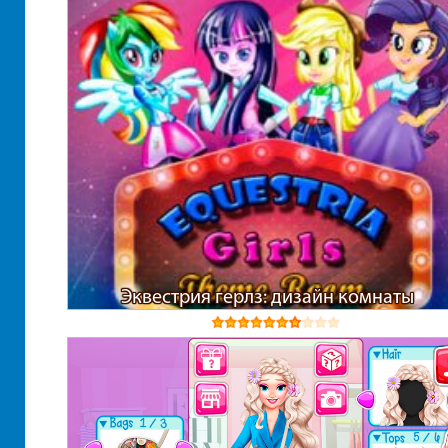
Эквестрия герлз: дизайн комнаты