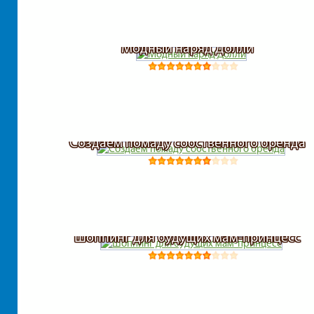
Одежда
Модный наряд Долли
Переодевалки
Питомцы
Платья
Создаем помаду собственного бренда
Показ мод
Пони
Шоппинг для будущих мам-принцесс
Принцессы
Рапунцель