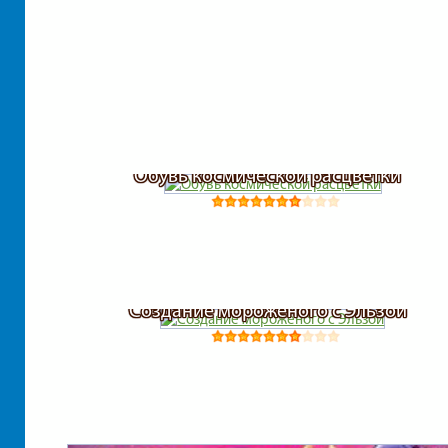
Обувь космической расцветки
Создание мороженого с Эльзой