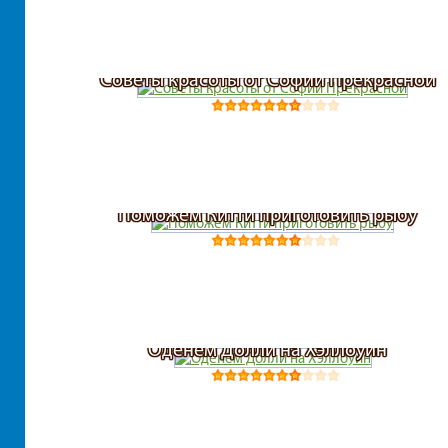
Советы красоты от Софии Прекрасной
Поможем Китти приготовить рыбу
Оденем Долли на Хэллоуин