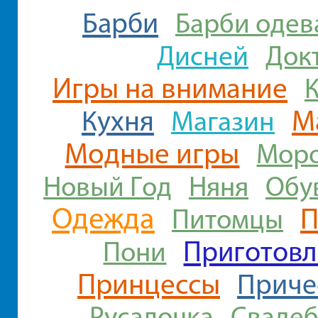
Барби
Барби одев
Дисней
Док
Игры на внимание
М
Кухня
Магазин
Модные игры
Мор
Новый Год
Няня
Обу
Одежда
П
Питомцы
Приготовл
Пони
Принцессы
Приче
Русалочка
Свадеб