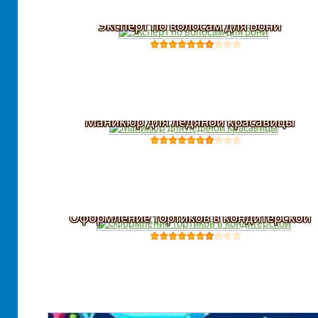
Эксперт по волосам для Бони
Маникюр для ледяной красавицы
Оформление тортиков в кондитерской