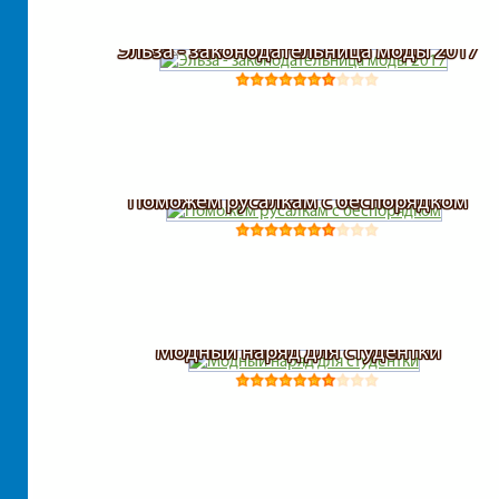
Эльза - законодательница моды 2017
Школа монстров Хай
Животные
Поцелуи
Поможем русалкам с беспорядком
Салон красоты
Модный наряд для студентки
Ариэль, Эльза и Тиана подбирают школьн