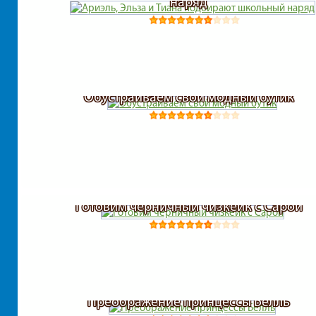
наряд
Обустраиваем свой модный бутик
Готовим черничный чизкейк с Сарой
Преображение принцессы Белль