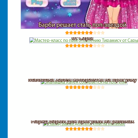
Барби решает стать поп-звездой
Мастер-класс по приготовлению Тирамис
от Сары
Малышка Хален собирается на прогулку
Наряд Барби для прогулки на роликах