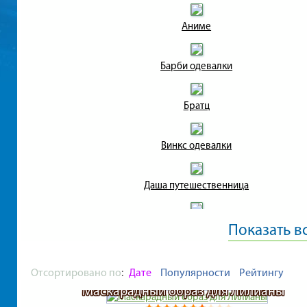
Аниме
Барби одевалки
Братц
Винкс одевалки
Даша путешественница
Дизайн
Показать в
Дом
Отсортировано по
:
Дате
Популярности
Рейтингу
Маскарадный образ для Лилианы
Кафе