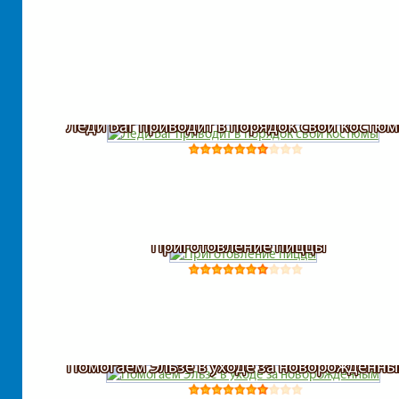
Леди Баг приводит в порядок свои костю
Приготовление пиццы
Помогаем Эльзе в уходе за новорожденн