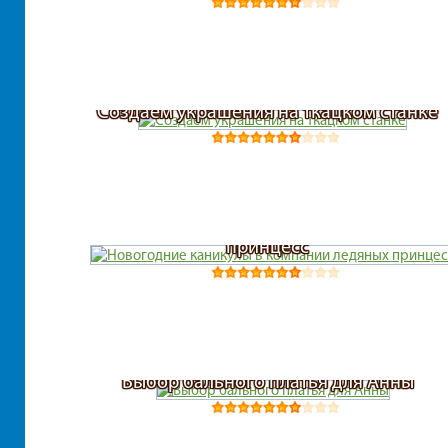
Коты
Создаем украшения на ткацком станке
Кулинария
Лошади
Новогодние каникулы в компании ледяны
Магия
принцесс
Мама
Мода
Выбор бального платья для Анны
Мороженое