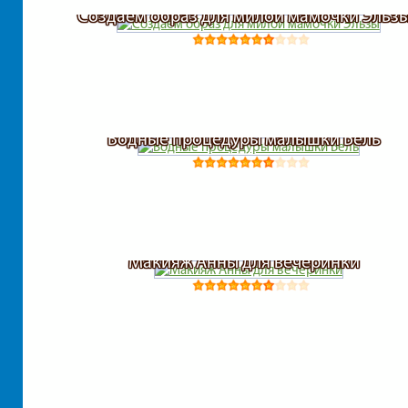
Создаем образ для милой мамочки Эльз
Водные процедуры малышки Бель
Макияж Анны для вечеринки