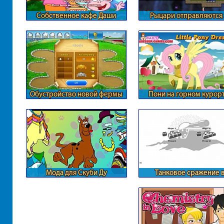
Собственное кафе Даши
Рыцари отправляются 
принцессой
Обустройство новой фермы
Пони на горном курор
Мода для Скуби Ду
Танковое сражение 
лабиринте