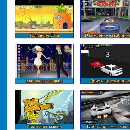
Голландец Даш
3D вождение на кабриол
Блестящая свадьба
Дрифт в трехмерно
формате
Утилизация машин
Турбо форсаж на коль