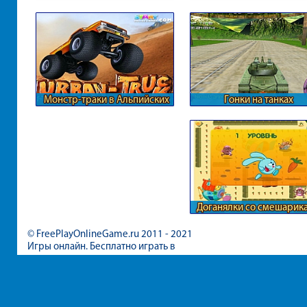
Монстр-траки в Альпийских
Гонки на танках
горах
Доганялки со смешарик
© FreePlayOnlineGame.ru 2011 - 2021
Игры онлайн. Бесплатно играть в
игры для девочек и мальчиков