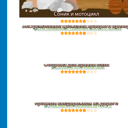
Соник и мотоцикл
Экстремальные сражения храброго принц
Оборона для лунной базы
Красный внедорожник на дороге