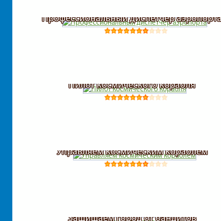
Профессиональный диспетчер аэропорт
Поезда
Рыбалка
Самолеты
Пилот космического корабля
Солдаты
Строительство
Управляем космическим кораблем
Такси
Тачки
Защищаем город от бандитов
Трансформеры