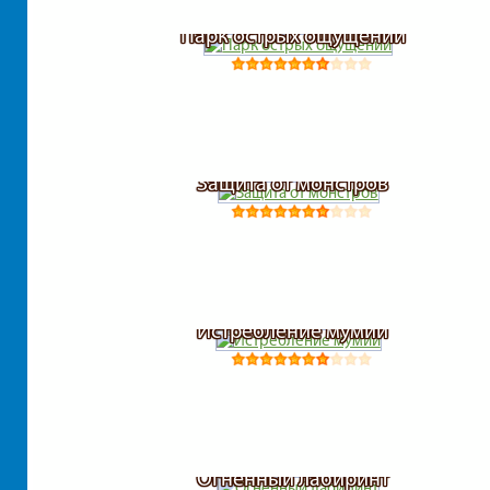
Парк острых ощущений
Защита от монстров
Истребление мумий
Огненный лабиринт