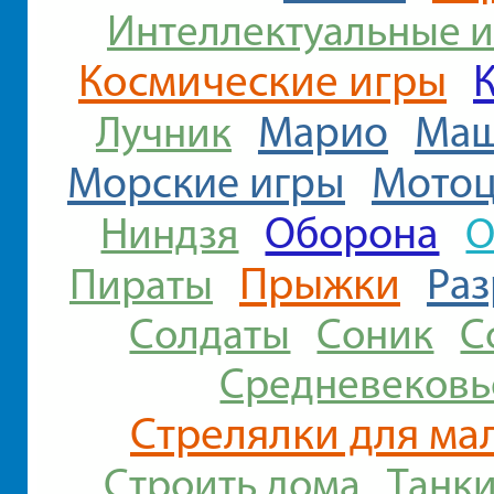
Интеллектуальные 
Космические игры
Марио
Ма
Лучник
Морские игры
Мото
Оборона
О
Ниндзя
Прыжки
Ра
Пираты
Солдаты
Соник
С
Средневековь
Стрелялки для ма
Строить дома
Танк