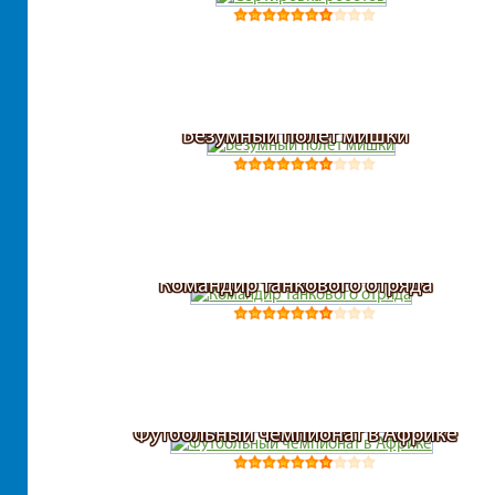
Гонки для мальчиков
Гонки на грузовиках
Безумный полет мишки
Гонки на машинах
Гонки на тракторах
Гонки по пустыне
Командир танкового отряда
Грузовики
Железный человек
Футбольный чемпионат в Африке
Зомби