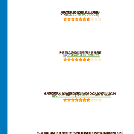
Дуэль ковбоев
Разбей планшет
Зомби верхом на животных
Сложи пазл с машиной Феррари