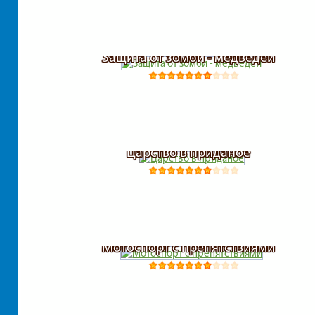
Защита от зомби - медведей
Царство в приданое
Мотоспорт с препятствиями