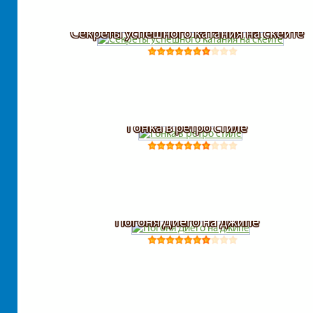
Секреты успешного катания на скейте
Гонка в ретро стиле
Погоня Диего на джипе