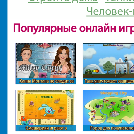
Человек-
Популярные онлайн иг
Ханна Монтана не следит за
Танк уничтожает защище
собой
солдат
Смешарики играют в
Город для покупателе
догонялки