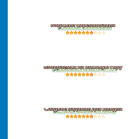
Корабли
Морские соревнования
Лучник
Машины
Мотоциклы
Взбираемся на высокую гору
Ниндзя
Оружие
Сладкое задание для ниндзя
Парковка
Пенальти