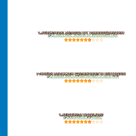
Стратегии
Спасение Земли от инопланетян
Новая миссия щенячьего патруля
Создаем оружие