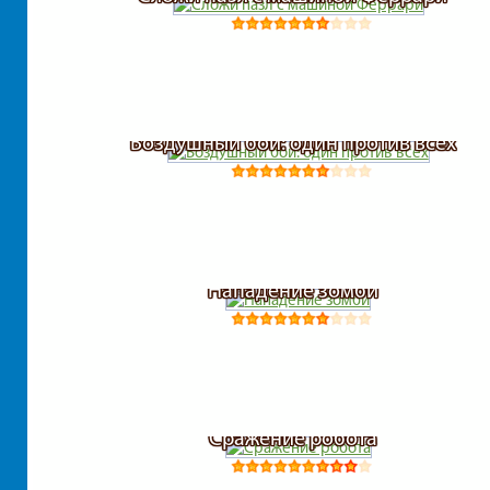
Воздушный бой: один против всех
Нападение зомби
Сражение робота