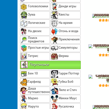
Головоломки
Денди игры
Зума
Квесты
Космичес
Логические
На время
На двоих
Огонь и вода
Поиск
Приключения
предметов
Прыжки п
Простые игры
Симуляторы
Тетрис
Ферма
Персонажи
Бен 10
Гарри Поттер
Стрельб
к
Гарфилд
Губка Боб
Даша
Лило и Стич
путешественница
Марио
Микки Маус
Морской 
Наруто
Русалочка