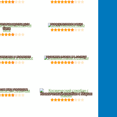
ческая арена для
Вооруженное яйцо
битв
анизмы в космосе
Прыжки Жабы к Солнцу
ты над городом
Космический сокобан с Марио