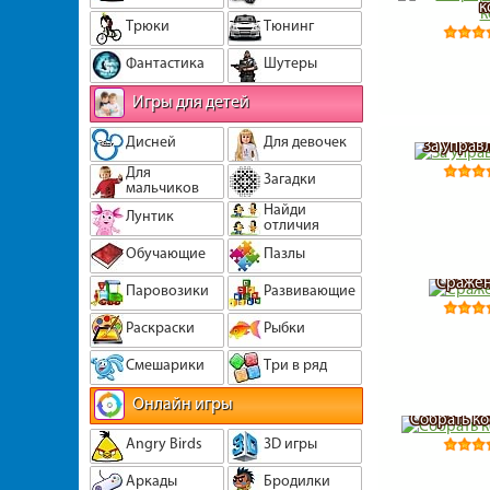
к
Трюки
Тюнинг
Фантастика
Шутеры
Игры для детей
Дисней
Для девочек
За управ
Для
Загадки
мальчиков
Найди
Лунтик
отличия
Обучающие
Пазлы
Сражен
Паровозики
Развивающие
Раскраски
Рыбки
Смешарики
Три в ряд
Онлайн игры
Собрать ко
Angry Birds
3D игры
Аркады
Бродилки