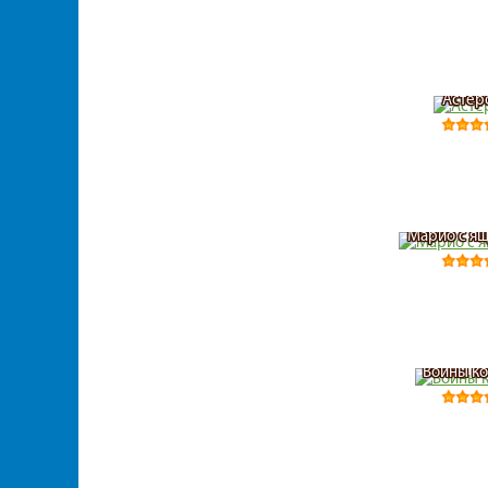
Астер
Марио с ящ
Войны ко