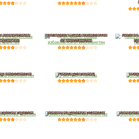
в космическом
Президент Обама избавляется
Лило и 
странстве
от инопланетян
п
ир инопланетян
Ракета для пьяниц
Обор
 против тарелок
Миссия на далеких планетах
Космичес