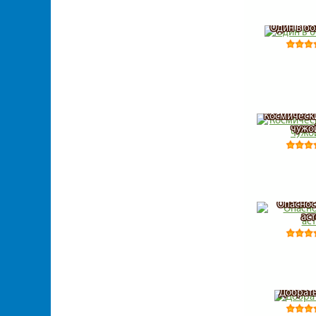
Один в б
Космически
чужой
Опаснос
ас
Добрать