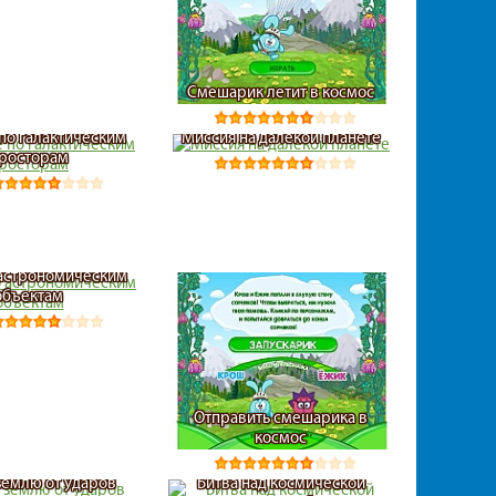
Смешарик летит в космос
по галактическим
Миссия на далекой планете
росторам
 астрономическим
объектам
Отправить смешарика в
космос
землю от ударов
Битва над космической