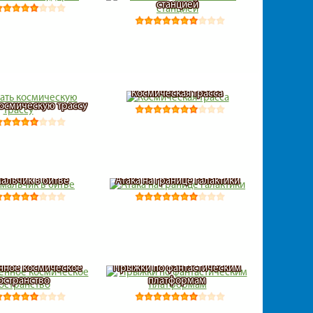
станцией
Космическая трасса
космическую трассу
альчик в битве
Атака на границе галактики
нное космическое
Прыжки по фантастическим
остранство
платформам