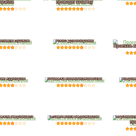
орабли
проводят зачистку
лением пушкой
Робот для обороны
Проехать 
ие курсоров
Зачистка космической базы
Астром
стюм астронавта
Спасти всех астронавтов
Ограниче
пр