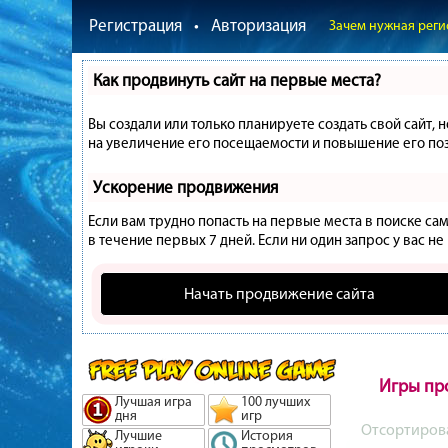
Регистрация
•
Авторизация
Зачем нужная реги
Как продвинуть сайт на первые места?
Вы создали или только планируете создать свой сайт, 
на увеличение его посещаемости и повышение его поз
Ускорение продвижения
Если вам трудно попасть на первые места в поиске с
в течение первых 7 дней. Если ни один запрос у вас не
Начать продвижение сайта
Игры пр
Лучшая игра
100 лучших
дня
игр
Отсортиров
Лучшие
История