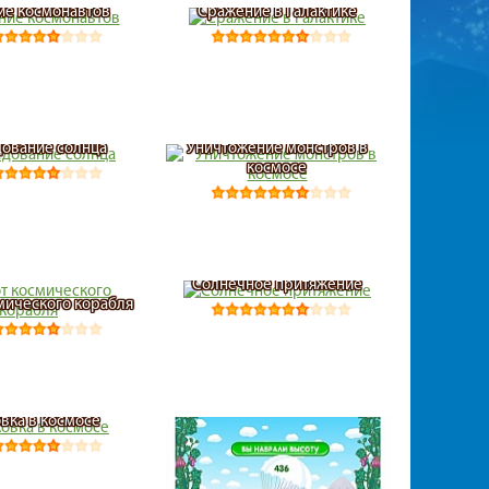
ие космонавтов
Сражение в Галактике
ование солнца
Уничтожение монстров в
космосе
Солнечное притяжение
мического корабля
вка в космосе