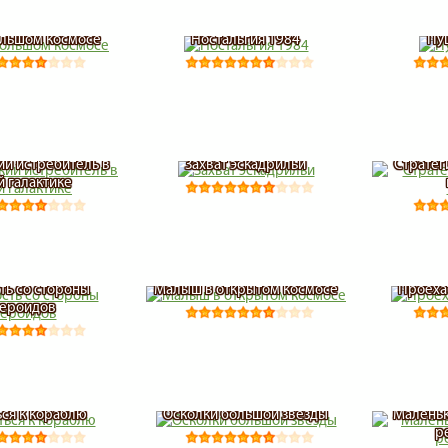
ольшом космосе
Ностальгия 1984
Пу
й истребитель в
Захват эскадрильи
Стратег
 галактике
ть со стороны
Малыш в открытом космосе
Проеха
тероидов
ся к кораблю
Осколки большой звезды
Маленьк
р