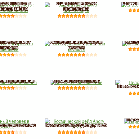
Другой Планеты:
Защита галактики от
Спасен
евные заботы
пришельцев
кая оборона от
Исследование просторов
Исслед
ишельцев
космоса
ие соревнования
Космическое спасение
Пилот кос
Парко
еловек в космосе
Космический рейд Angry birds