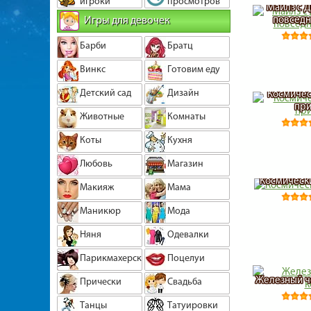
игроки
просмотров
Майлз с 
Игры для девочек
повседн
Барби
Братц
Винкс
Готовим еду
Детский сад
Дизайн
Космичес
пр
Животные
Комнаты
Коты
Кухня
Любовь
Магазин
Космическ
Макияж
Мама
Маникюр
Мода
Няня
Одевалки
Парикмахерская
Поцелуи
Железный ч
Прически
Свадьба
Танцы
Татуировки