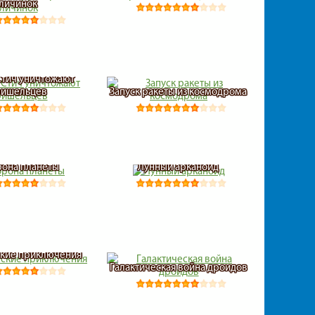
личинок
Стич уничтожают
ришельцев
Запуск ракеты из космодрома
она планеты
Лунный арканоид
кие приключения
Галактическая война дроидов