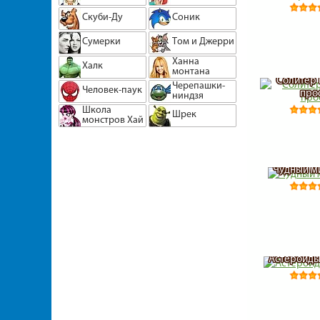
Скуби-Ду
Соник
Сумерки
Том и Джерри
Ханна
Халк
монтана
Солитер 
Черепашки-
Человек-паук
про
ниндзя
Школа
Шрек
монстров Хай
Чудный м
Астероиды