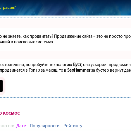
страция?
но не знаете, как продвигать? Продвижение сайта – это не просто 
иций в поисковых системах.
амостоятельно, попробуйте технологию
Буст
, она ускоряет продвижен
 продвинется в Топ10 за месяц, то в
SeoHammer
за бустер
вернут ден
о космос
ано по
:
Дате
Популярности
Рейтингу