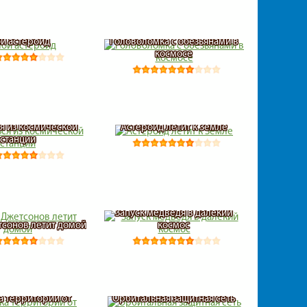
ой астероид
Головоломка с обезьянами в
космосе
я из космической
Астероид летит к Земле
станции
Запуск медведя в далекий
тсонов летит домой
космос
а территории от
Орбитальная защитная сеть