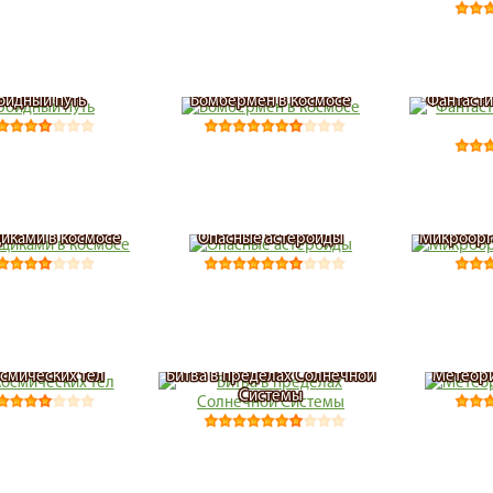
оидный путь
Бомбермен в космосе
Фантасти
иками в космосе
Опасные астероиды
Микроорг
смических тел
Битва в пределах Солнечной
Метеори
Системы