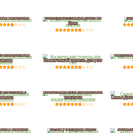
кие испытания
Исследовательский робот на
Зл
Луне
о космическим
Выбратьс
камням
Космический туннель для утят
а по блокам в
Уникальный пазл космической
осмосе
тематики
Семья Дже
бой в космосе
Битвы у звездных ворот
Зачистк