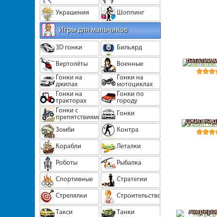
Украшения
Шоппинг
Игры для мальчиков
3D гонки
Бильярд
Баталии 
Вертолёты
Военные
Гонки на
Гонки на
джипах
мотоциклах
Гонки на
Гонки по
тракторах
городу
Гонки с
Гонки
препятствиями
Джип на д
Зомби
Контра
Корабли
Леталки
Роботы
Рыбалка
Спортивные
Стратегии
Стрелялки
Строительство
Астреро
Такси
Танки