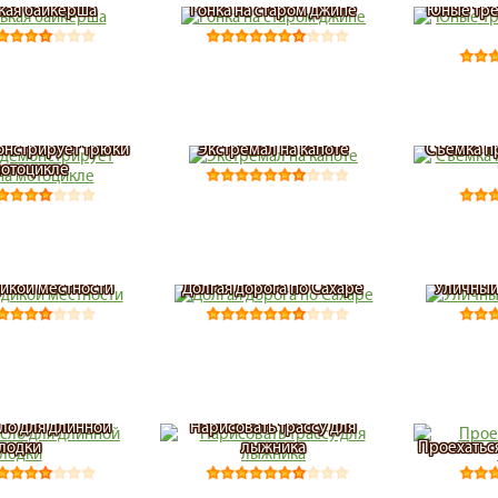
кая байкерша
Гонка на старом джипе
Юные тре
онстрирует трюки
Экстремал на капоте
Съемка п
мотоцикле
дикой местности
Долгая дорога по Сахаре
Уличный
сло для длинной
Нарисовать трассу для
лодки
лыжника
Проехатьс