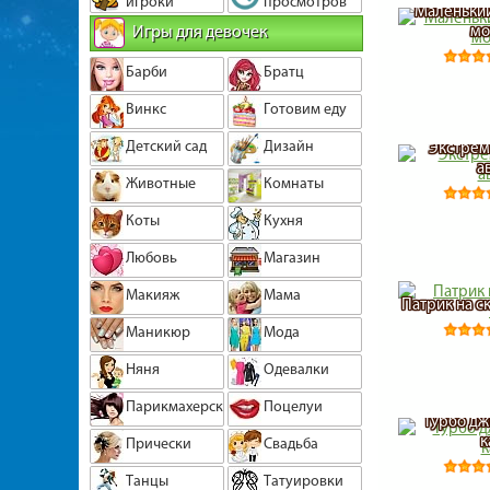
игроки
просмотров
Маленький
Игры для девочек
мо
Барби
Братц
Винкс
Готовим еду
Детский сад
Дизайн
Экстрем
а
Животные
Комнаты
Коты
Кухня
Любовь
Магазин
Макияж
Мама
Патрик на с
Маникюр
Мода
Няня
Одевалки
Парикмахерская
Поцелуи
Турбо дж
к
Прически
Свадьба
Танцы
Татуировки