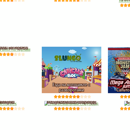
 BMX по горкам
Езда на мотоцикле с
разворотами
Сальто
елотрек
Экстремальный сноуборд
С