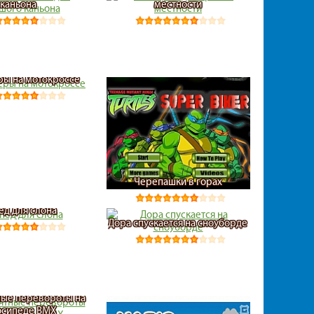
каньона
местности
ы на мотокроссе
Черепашки в горах
ед для слона
Дора спускается на сноуборде
ые перевороты на
осипеде BMX