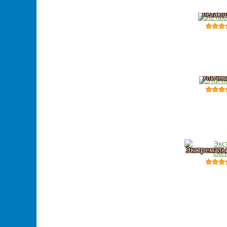
Летающ
Уличны
Экстремаль