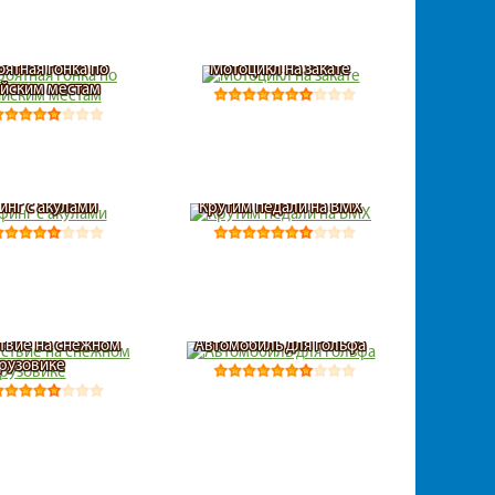
ятная гонка по
Мотоцикл на закате
йским местам
инг с акулами
Крутим педали на BMX
твие на снежном
Автомобиль для гольфа
рузовике