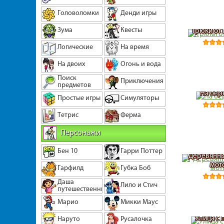
Головоломки
Денди игры
Зума
Квесты
Трюки от
Логические
На время
На двоих
Огонь и вода
Поиск
Приключения
предметов
На бер
Простые игры
Симуляторы
Тетрис
Ферма
Персонажи
Бен 10
Гарри Поттер
Деревянны
мот
Гарфилд
Губка Боб
Даша
Лило и Стич
путешественница
Марио
Микки Маус
Улица с 
Наруто
Русалочка