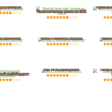
ий мотоцикл
Препятст
Фантастические трюки на BMX
й мототриал
Триал в большом каньоне
Моток
Бен 10 на мотокроссе
Гонка 
ный скейтбордист