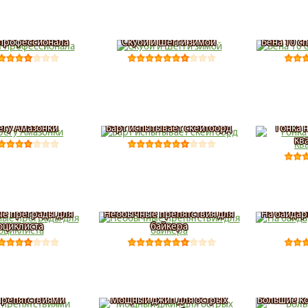
 профессионала
Скуби и Шегги зимой
Бена 10 с
егу Амазонки
Барт испытывает скейтборд
Гонка 
кв
е преграды для
Необычные препятствия для
На байдар
оциклиста
байкера
препятствиями
Мощный джип для острых
Большие к