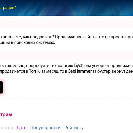
страция?
но не знаете, как продвигать? Продвижение сайта – это не просто 
иций в поисковых системах.
амостоятельно, попробуйте технологию
Буст
, она ускоряет продвижен
 продвинется в Топ10 за месяц, то в
SeoHammer
за бустер
вернут ден
стрим
ано по
:
Дате
Популярности
Рейтингу