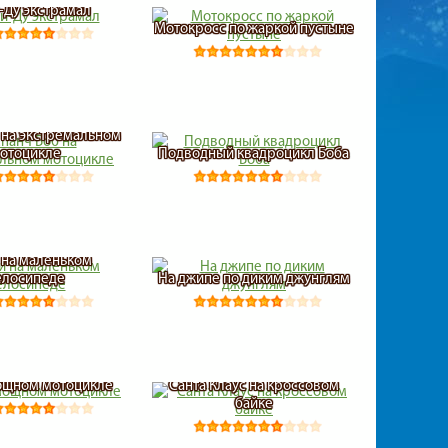
-Ду экстрамал
Мотокросс по жаркой пустыне
 на экстремальном
отоцикле
Подводный квадроцикл Боба
 на маленьком
елосипеде
На джипе по диким джунглям
ощном мотоцикле
Санта Клаус на кроссовом
байке