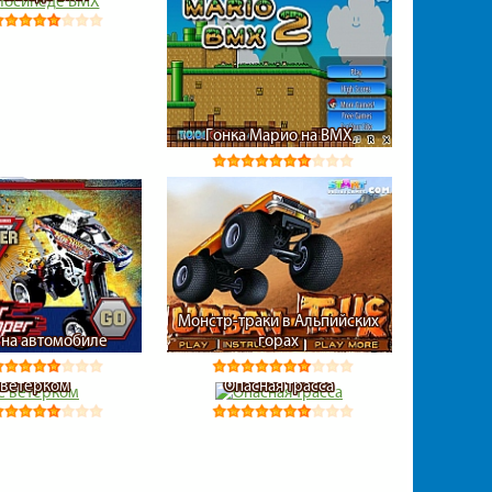
Гонка Марио на BMX
Монстр-траки в Альпийских
 на автомобиле
горах
 ветерком
Опасная трасса