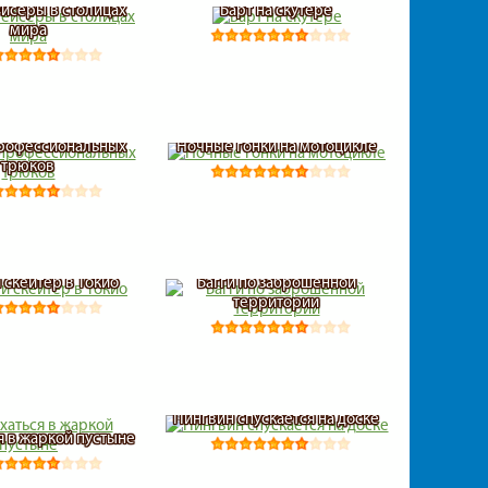
йсеры в столицах
Барт на скутере
мира
рофессиональных
Ночные гонки на мотоцикле
трюков
 скейтер в Токио
Багги по заброшенной
территории
Пингвин спускается на доске
я в жаркой пустыне