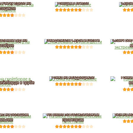
 Райчу едете на
Гонщик в Египте
Скуби
тоцикле
альный тур на
Экстремалы Скуби и Шегги
Спанч Боб
втобусе
м
Гонка на квадроцикле
Гонки
кейтборде в трубе
в
ип на большом
На BMXе по галактическим
Бен на м
аньоне
просторам