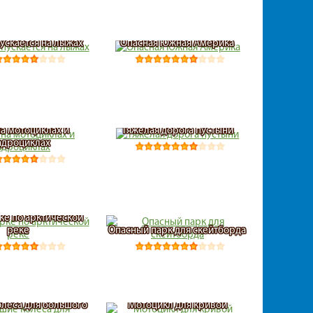
пускается на лыжах
Опасная Южная Америка
на мотоциклах и
Тяжелая дорога пустыни
адроциклах
ке по арктической
реке
Опасный парк для скейтборда
олеса для большого
Мотоцикл для кривой