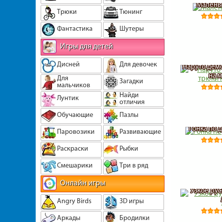
Малень
Трюки
Тюнинг
Фантастика
Шутеры
Игры для детей
Дисней
Для девочек
Наруто дем
на 
Для
Загадки
мальчиков
Найди
Лунтик
отличия
Обучающие
Пазлы
Гонка по 
Паровозики
Развивающие
Раскраски
Рыбки
Смешарики
Три в ряд
Онлайн игры
Узкое ру
Angry Birds
3D игры
Аркады
Бродилки