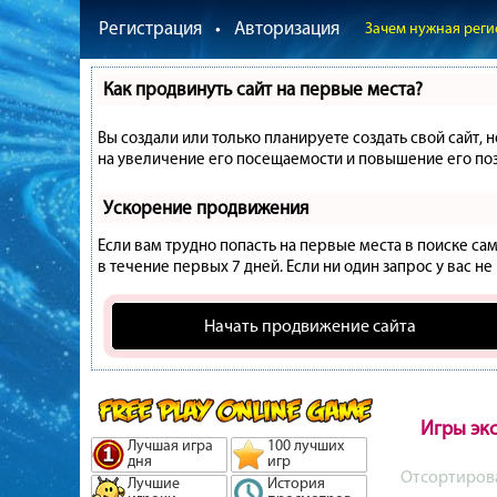
Регистрация
•
Авторизация
Зачем нужная реги
Как продвинуть сайт на первые места?
Вы создали или только планируете создать свой сайт, 
на увеличение его посещаемости и повышение его поз
Ускорение продвижения
Если вам трудно попасть на первые места в поиске с
в течение первых 7 дней. Если ни один запрос у вас не
Начать продвижение сайта
Игры эк
Лучшая игра
100 лучших
дня
игр
Отсортиров
Лучшие
История