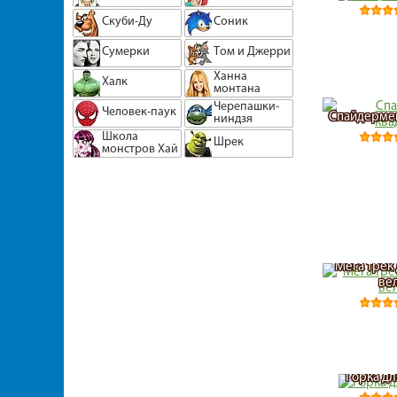
Скуби-Ду
Соник
Сумерки
Том и Джерри
Ханна
Халк
монтана
Черепашки-
Человек-паук
Спайдермен
ниндзя
Школа
Шрек
монстров Хай
Мега трек
ве
Горка дл