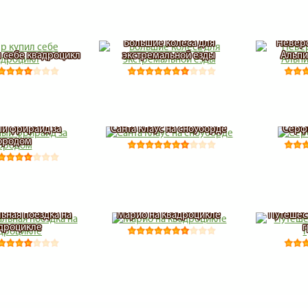
Большие колеса для
Неверо
 себе квадроцикл
экстремальной езды
Альпи
й фрирайд за
Санта Клаус на сноуборде
Серф
ородом
ьная поездка на
Марио на квадроцикле
Путешес
дроцикле
г