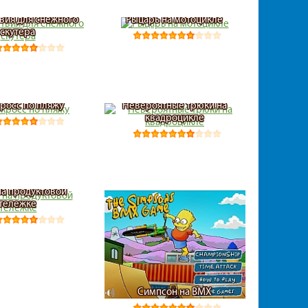
вия для снежного
Рыцарь на мотоцикле
скутера
росс по пляжу
Невероятные трюки на
квадроцикле
на продуктовой
тележке
Симпсон на ВМХ