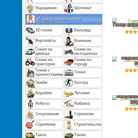
Украшения
Шоппинг
Игры для мальчиков
Гомер купил
3D гонки
Бильярд
Вертолёты
Военные
Гонки на
Гонки на
джипах
мотоциклах
Безумны
Гонки на
Гонки по
г
тракторах
городу
Гонки с
Гонки
препятствиями
Зомби
Контра
Корабли
Леталки
Экстремал
ква
Роботы
Рыбалка
Спортивные
Стратегии
Стрелялки
Строительство
Такси
Танки