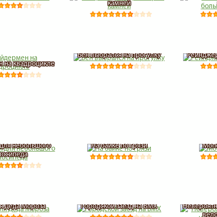
камней
Бен выбрался на прогулку
Рейнджер
 на квадроцикле
 для небольшого
На байке по грязи
Моп
лосипеда
я Деда Мороза
Городской заезд на BMX
Невероятн
вел