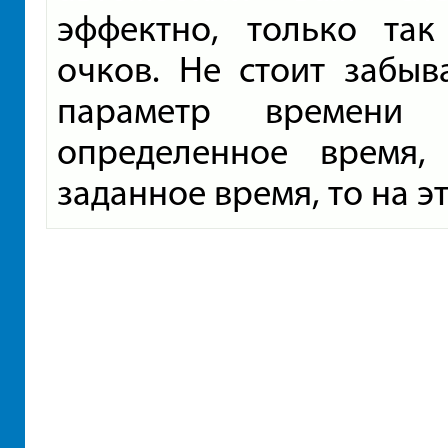
эффектно, только та
очков. Не стоит забыв
параметр времени
определенное время
заданное время, то на э