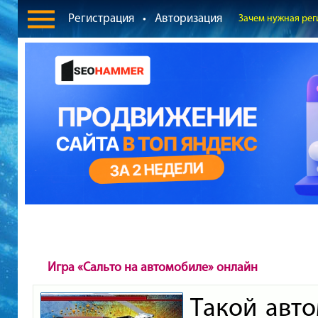
Регистрация
•
Авторизация
Зачем нужная рег
Игра «Сальто на автомобиле» онлайн
Такой авт