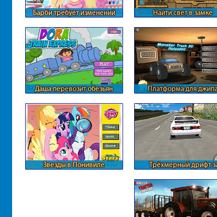
Барби требует изменений
Найти свет в замке
Даша перевозит обезьян
Платформа для джип
Звезды в Понивиле
Трёхмерный дрифт з
городом