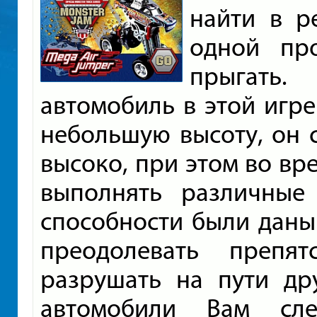
найти в р
одной пр
прыгать
автомобиль в этой игре
небольшую высоту, он 
высоко, при этом во вр
выполнять различные
способности были даны
преодолевать препя
разрушать на пути др
автомобили Вам сле