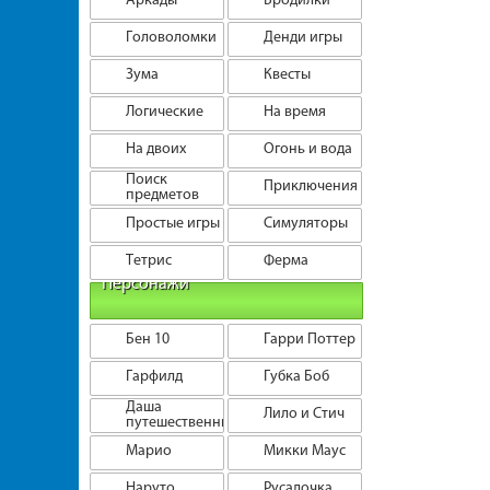
Головоломки
Денди игры
Зума
Квесты
Логические
На время
На двоих
Огонь и вода
Поиск
Приключения
предметов
Простые игры
Симуляторы
Тетрис
Ферма
Персонажи
Бен 10
Гарри Поттер
Гарфилд
Губка Боб
Даша
Лило и Стич
путешественница
Марио
Микки Маус
Наруто
Русалочка