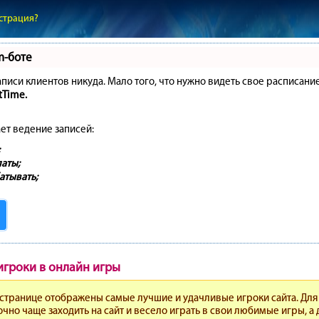
страция?
m-боте
записи клиентов никуда. Мало того, что нужно видеть свое расписани
tTime.
ет ведение записей:
аты;
атывать;
игроки в онлайн игры
 странице отображены самые лучшие и удачливые игроки сайта. Для 
точно чаще заходить на сайт и весело играть в свои любимые игры, а 