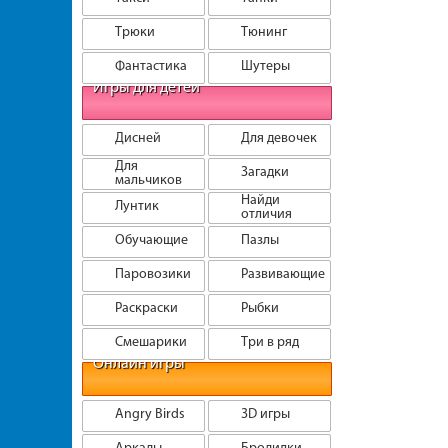
Трюки
Тюнинг
Фантастика
Шутеры
Игры для детей
Дисней
Для девочек
Для
Загадки
мальчиков
Найди
Лунтик
отличия
Обучающие
Пазлы
Паровозики
Развивающие
Раскраски
Рыбки
Смешарики
Три в ряд
Онлайн игры
Angry Birds
3D игры
Аркады
Бродилки