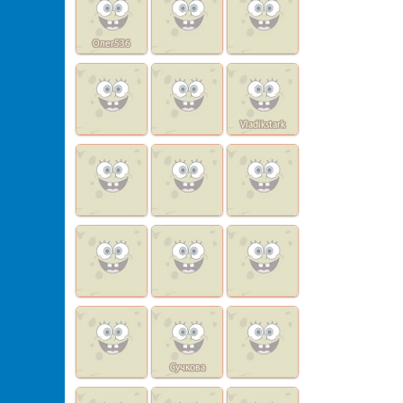
Олег536
Vladikstark
Сучкова