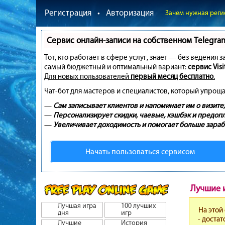
Регистрация
•
Авторизация
Зачем нужная реги
Сервис онлайн-записи на собственном Telegra
Тот, кто работает в сфере услуг, знает — без ведения 
самый бюджетный и оптимальный вариант:
сервис Visi
Для новых пользователей
первый месяц бесплатно
.
Чат-бот для мастеров и специалистов, который упроща
—
Сам записывает клиентов и напоминает им о визите;
—
Персонализирует скидки, чаевые, кэшбэк и предопл
—
Увеличивает доходимость и помогает больше зараб
Начать пользоваться сервисом
Лучшие 
Лучшая игра
100 лучших
На этой
дня
игр
- доста
Лучшие
История