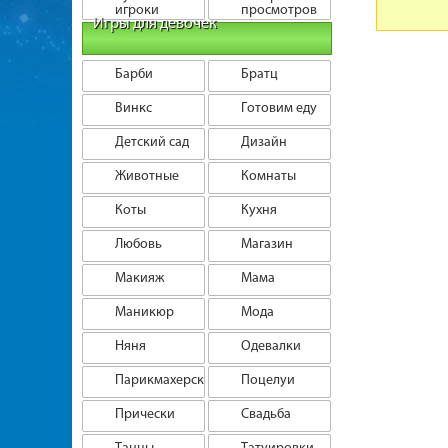
игроки
просмотров
Игры для девочек
Барби
Братц
Винкс
Готовим еду
Детский сад
Дизайн
Животные
Комнаты
Коты
Кухня
Любовь
Магазин
Макияж
Мама
Маникюр
Мода
Няня
Одевалки
Парикмахерская
Поцелуи
Прически
Свадьба
Танцы
Татуировки