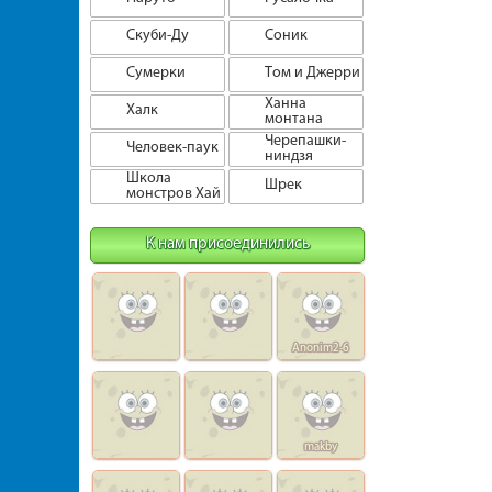
Скуби-Ду
Соник
Сумерки
Том и Джерри
Ханна
Халк
монтана
Черепашки-
Человек-паук
ниндзя
Школа
Шрек
монстров Хай
К нам присоединились
Anonim2-6
makby