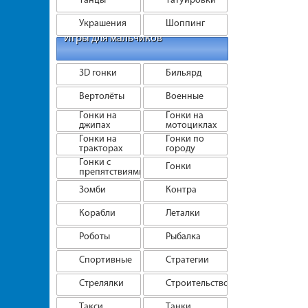
Украшения
Шоппинг
Игры для мальчиков
3D гонки
Бильярд
Вертолёты
Военные
Гонки на
Гонки на
джипах
мотоциклах
Гонки на
Гонки по
тракторах
городу
Гонки с
Гонки
препятствиями
Зомби
Контра
Корабли
Леталки
Роботы
Рыбалка
Спортивные
Стратегии
Стрелялки
Строительство
Такси
Танки