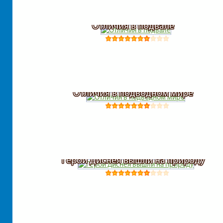
Отличия в подвале
Отличия в подводном мире
Герои Диснея вышли на природу