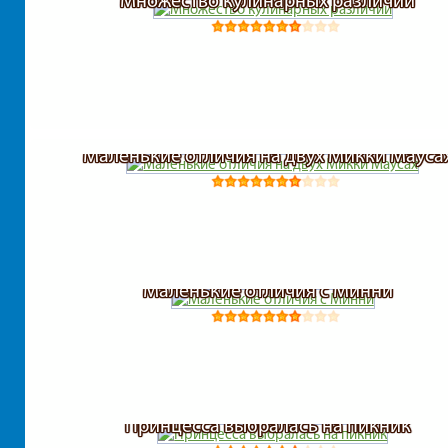
Множество кулинарных различий
Маленькие отличия на двух Микки Мауса
Маленькие отличия с Минни
Принцесса выбралась на пикник