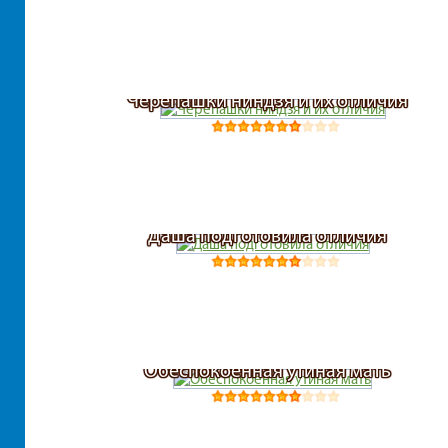
Черепашки ниндзя и их отличия
Даша подготовила отличия
Обеспокоенная утиная мать