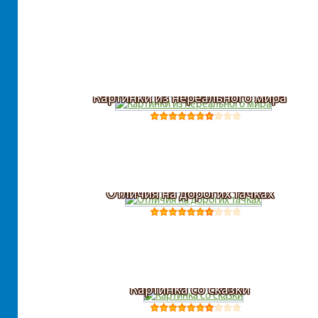
Картинки из нереального мира
Отличия на дорогих тачках
Картинка со сказки