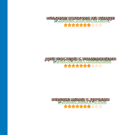
Важные отличия на панде
Два постера с покемонами
Милые мама с дочкой