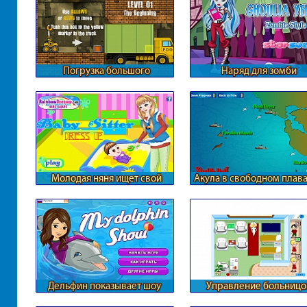
Погрузка большого
Наряд для зомби
грузовика
Молодая няня ищет свой
Акула в свободном плав
стиль
Дельфин показывает шоу
Управление больницо