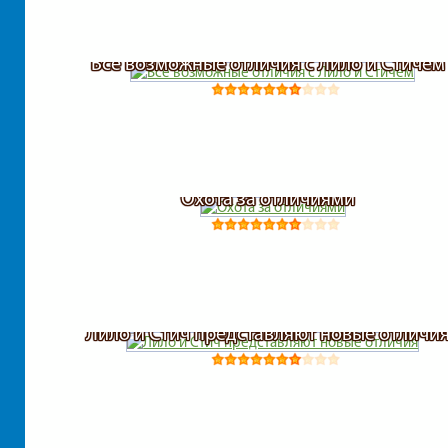
Все возможные отличия с Лило и Стичем
Охота за отличиями
Лило и Стич представляют новые отличи