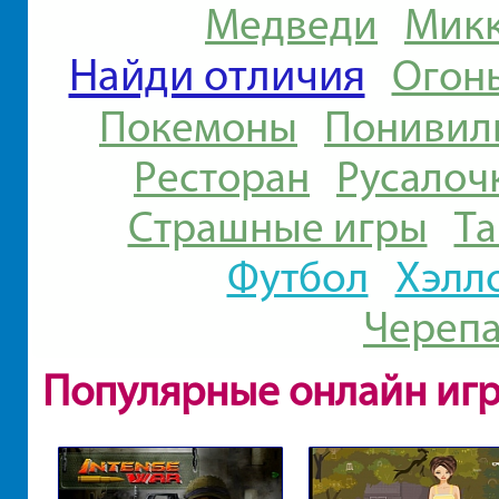
Медведи
Микк
Найди отличия
Огон
Покемоны
Понивил
Ресторан
Русалоч
Страшные игры
Та
Футбол
Хэлл
Череп
Популярные онлайн иг