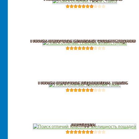
Поиск отличий: семейка Флинтстоунов
Поиск отличий: паровозик Томас
Поиск отличий: красота и зрелищность
лошадей