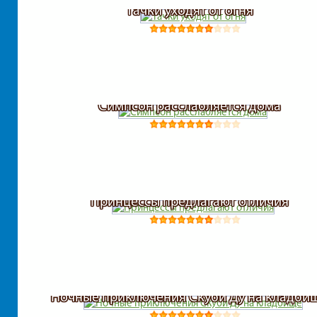
Тачки уходят от огня
Симпсон расслабляется дома
Принцессы предлагают отличия
Ночные приключения Скуби Ду на кладби