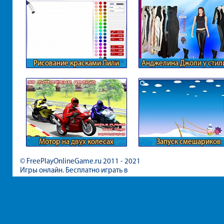
Рисование красками Лили
Анджелина Джоли у стил
Мотор на двух колесах
Запуск смешариков
© FreePlayOnlineGame.ru 2011 - 2021
Игры онлайн. Бесплатно играть в
игры для девочек и мальчиков