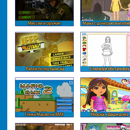
Миссии и оружие
Мама с дочерью выгули
собаку
Ралли по пустыне на
Стилизуй обстановку
внедорожниках
Гонка Марио на BMX
Уборка у Даши дома