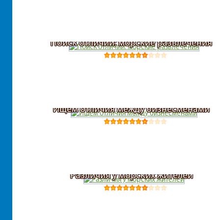
Поиск отличий: морские развлечения
Ищем отличия между бизнесменами
Различия у морских жителей