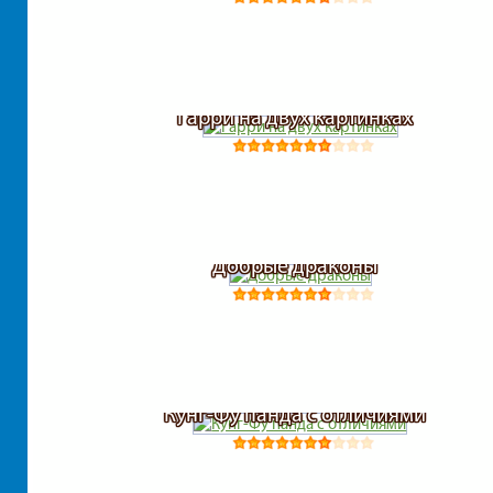
Гарри на двух картинках
Добрые драконы
Кунг-Фу панда с отличиями