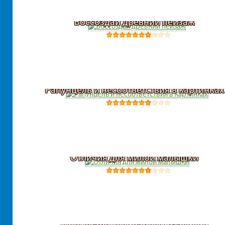
Воссоздай древний пейзаж
Рапунцель и несоответствия в картинках
Отличия для милой малышки