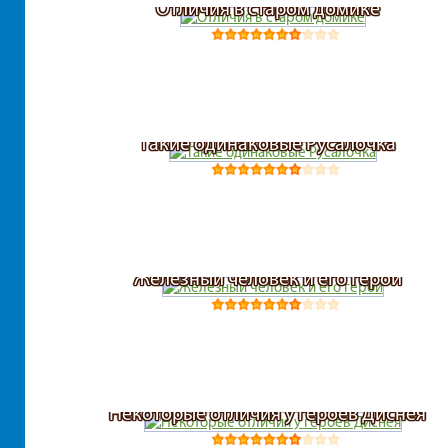
Отличия в старом домике
Такие одинаковые Русалочка
Железный человек и его герои
Некоторые отличия у героев Диснея