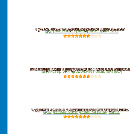
Губка Боб в кулинарном процессе
Мистер Бин продолжает развлекаться
Одинаковые черепашки на заданиях