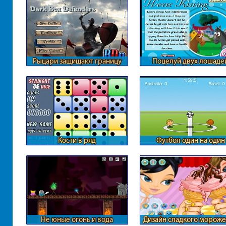
Рыцари защищают границу
Поцелуй двух лошаде
Кости в ряд
Футбол один на один
Не юные огонь и вода
Дизайн сладкого морож