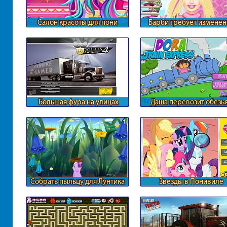
Салон красоты для пони
Барби требует изменен
Большая фура на улицах
Даша перевозит обезь
города
Собрать пыльцу для Лунтика
Звезды в Понивиле