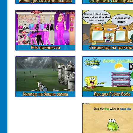
Блоки для мототриальщика
Отправить смешарика
космос
Рок-принцесса
Сквидвард на трактор
Киллер на башне замка
Лук для Губки Боба