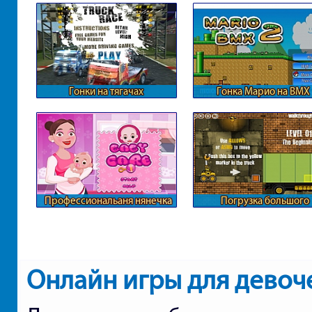
Гонки на тягачах
Гонка Марио на BMX
Профессиональаня нянечка
Погрузка большого
для ребенка
грузовика
Онлайн игры для девоч