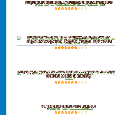
Игра для девочек уборка в доме барби
Играть бесплатно в игру для девочек
парикмахерская Барби салон красоты
Игра для девочек бесплатно одевалки бар
новая мода в школу
Игра для девочек Барби