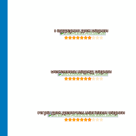
Гардероб для Барби
Весенний наряд Барби
Игра для девочек магазин барби