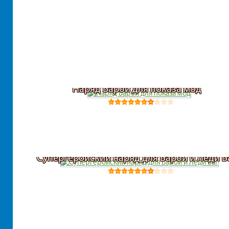
Наряд Барби для показа мод
Супергеройский наряд для Барби и Леди Б