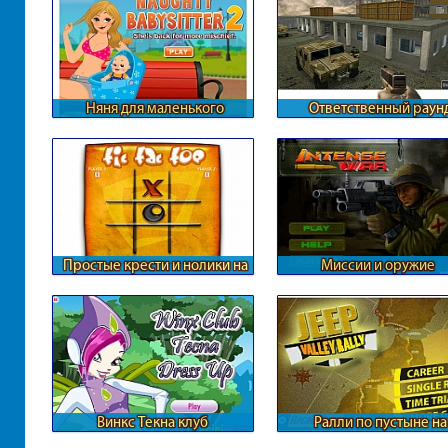
Няня для маленького
Ответственный раун
ребенка
Контры
Простые крести и нолики на
Миссии и оружие
двоих
Винкс Текна клуб
Ралли по пустыне на
внедорожниках