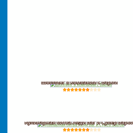
Шоппинг в компании с Барби
Кулинарная битва Леди Баг и Супер Барб