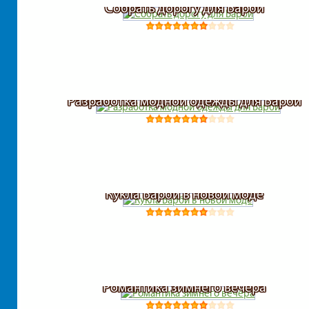
Собрать дорогу для Барби
Разработка модной одежды для Барби
Кукла Барби в новой моде
Романтика зимнего вечера