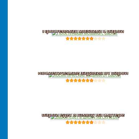
Простенькая мозаика с Барби
Косметические задания от Барби
Барби едет в школу на скутере