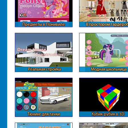
Предметы в Понивиле
В простором гардеро
Барби
Реальная стройка
Модная школьница
загородного дома
Понивиля
Тюнинг для тачки
Кубик-рубик в 3D