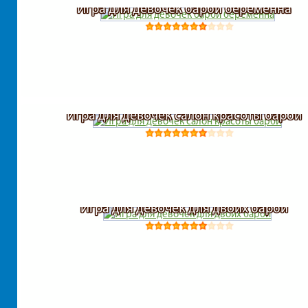
Игра для девочек барби беременна
Игра для девочек салон красоты барби
Игра для девочек для двоих барби