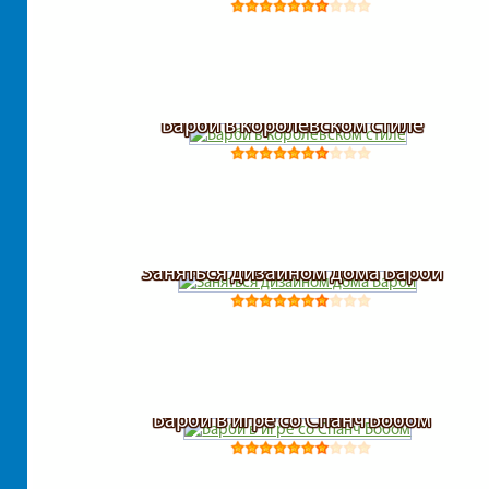
Барби в королевском стиле
Заняться дизайном дома Барби
Барби в игре со Спанч Бобом