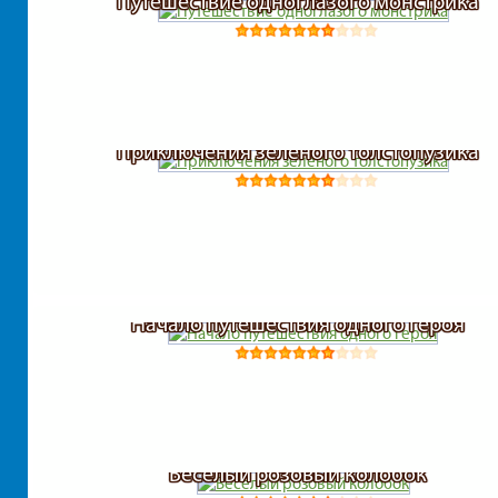
Путешествие одноглазого монстрика
Приключения зеленого толстопузика
Начало путешествия одного героя
Веселый розовый колобок