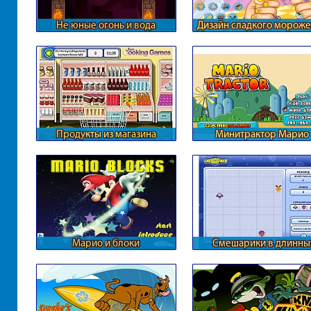
Не юные огонь и вода
Дизайн сладкого морож
Продукты из магазина
Минитрактор Марио
Марио и блоки
Смешарики в длинны
линиях