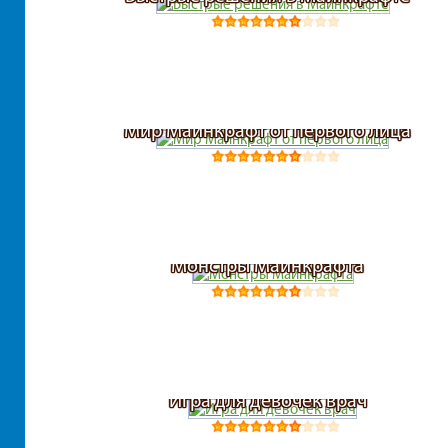
Мир Майнкрафт от первого лица
Монстры Майнкрафта
Игра для девочек врач