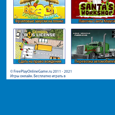
Фруктовые закуски на пляже
Лавочка Санта Клауса
Сдать на право вождения
Перевозка автомобилей
автобусом
фуре
© FreePlayOnlineGame.ru 2011 - 2021
Игры онлайн. Бесплатно играть в
игры для девочек и мальчиков