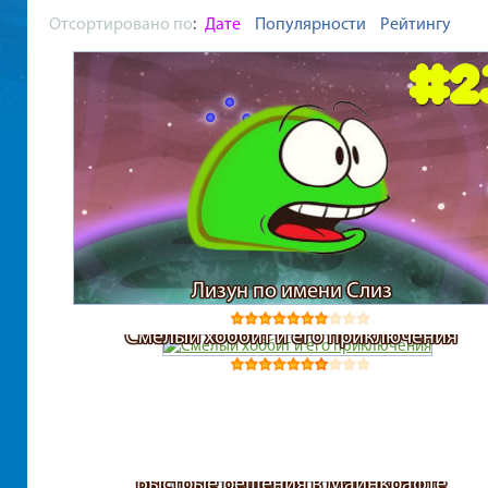
Отсортировано по
:
Дате
Популярности
Рейтингу
Лизун по имени Слиз
Смелый хоббит и его приключения
Быстрые решения в Майнкрафте