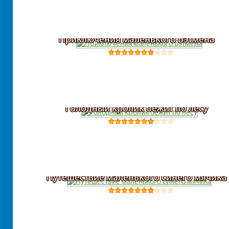
Приключения маленького Бэтмена
Голодный кролик бежит по лесу
Путешествие маленького синего мячика