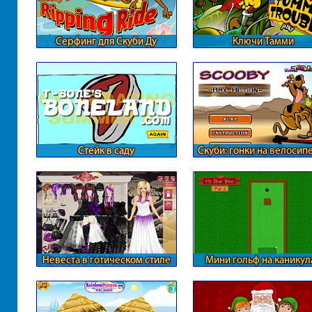
Серфинг для Скуби Ду
Ключи Тамми
Стейк в саду
Скуби: гонки на велосип
Невеста в готическом стиле
Мини гольф на каникул