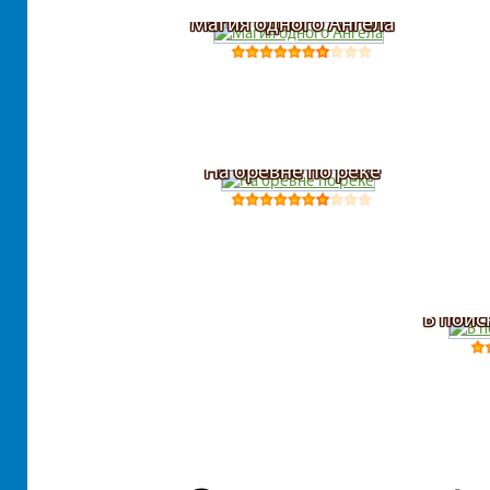
Магия одного Ангела
На бревне по реке
В поис