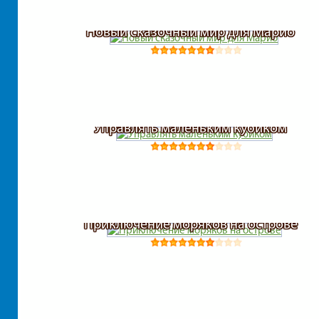
Новый сказочный мир для Марио
Управлять маленьким кубиком
Приключение моряков на острове