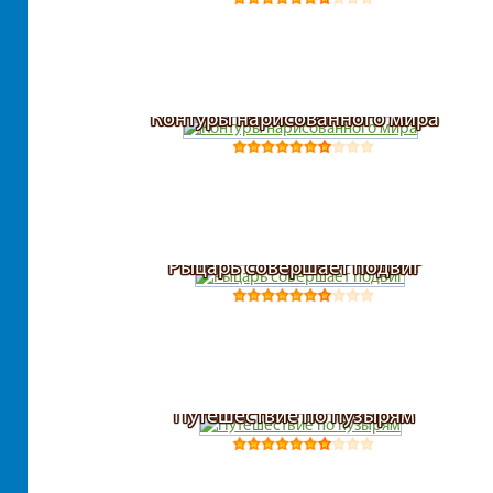
Контуры нарисованного мира
Рыцарь совершает подвиг
Путешествие по пузырям