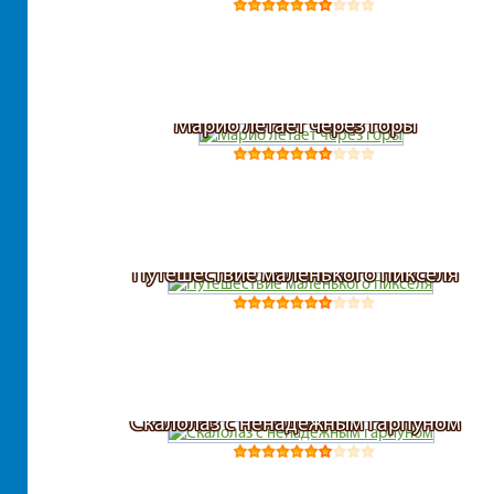
Марио летает через горы
Путешествие маленького пикселя
Скалолаз с ненадежным гарпуном