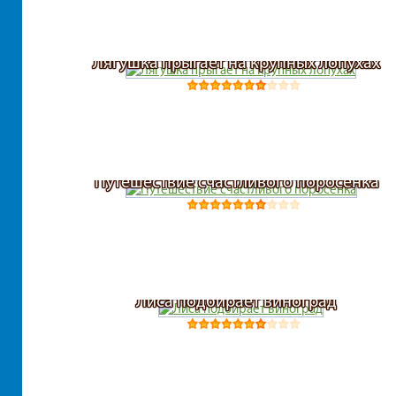
Лягушка прыгает на крупных лопухах
Путешествие счастливого поросенка
Лиса подбирает виноград