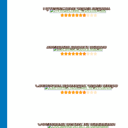
Путешествие через ледник
Звездная дорога Марио
Светлячок проходит через озеро
Обезьянка бегает за бананами