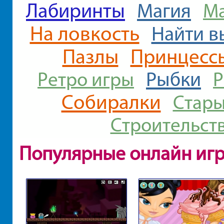
Лабиринты
Магия
М
На ловкость
Найти в
Пазлы
Принцесс
Рыбки
Ретро игры
Р
Собиралки
Стары
Строительст
Популярные онлайн иг