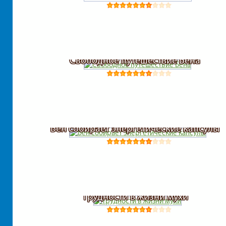
Свободное путешествие Бена
Бен собирает энергетические капсулы
Трудности в жизни мухи