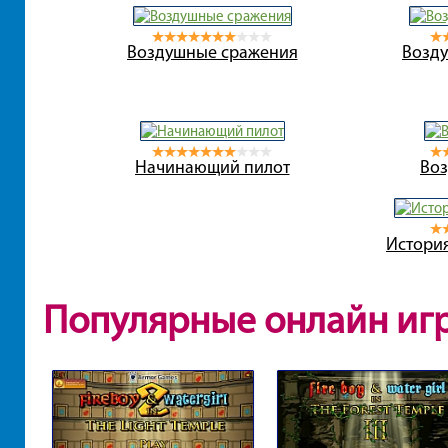
Воздушные сражения
Возд
Начинающий пилот
Воз
Истори
Популярные онлайн иг