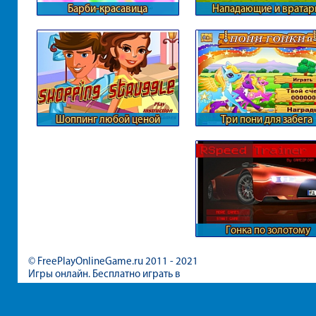
Барби-красавица
Нападающие и вратар
Шоппинг любой ценой
Три пони для забега
Гонка по золотому
лабиринту
© FreePlayOnlineGame.ru 2011 - 2021
Игры онлайн. Бесплатно играть в
игры для девочек и мальчиков