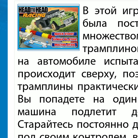
В этой иг
была пос
множеств
трамплино
на автомобиле испыта
происходит сверху, по
трамплины практически
Вы попадете на один
машина подлетит до
Старайтесь постоянно 
под своим контролем, в